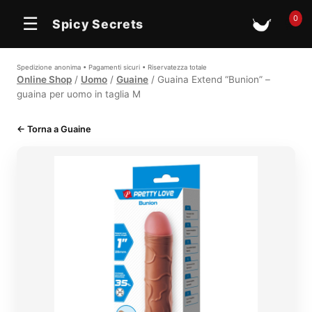
0
☰
Spicy Secrets
🛒
Spedizione anonima • Pagamenti sicuri • Riservatezza totale
Online Shop
/
Uomo
/
Guaine
/ Guaina Extend “Bunion” –
guaina per uomo in taglia M
← Torna a Guaine