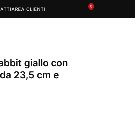
In offerta
0
🛒
ATTI
AREA CLIENTI
bbit giallo con
 da 23,5 cm e