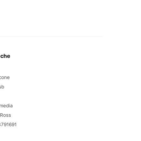
iche
icone
sb
media
 Ross
791691