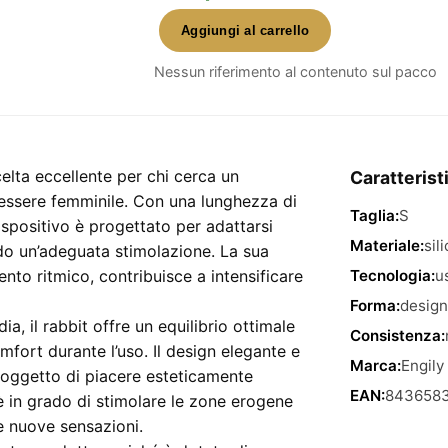
Aggiungi al carrello
Honeybee
Vine
Nessun riferimento al contenuto sul pacco
–
Rabbit
giallo
con
elta eccellente per chi cerca un
Caratterist
funzione
enessere femminile. Con una lunghezza di
Taglia:
S
thrusting
spositivo è progettato per adattarsi
da
Materiale:
sil
do un’adeguata stimolazione. La sua
23,5
nto ritmico, contribuisce a intensificare
Tecnologia:
u
cm
Forma:
design
e
a, il rabbit offre un equilibrio ottimale
Consistenza:
diametro
ort durante l’uso. Il design elegante e
Marca:
Engily
di
n oggetto di piacere esteticamente
3,7
EAN:
8436583
è in grado di stimolare le zone erogene
cm
e nuove sensazioni.
quantità