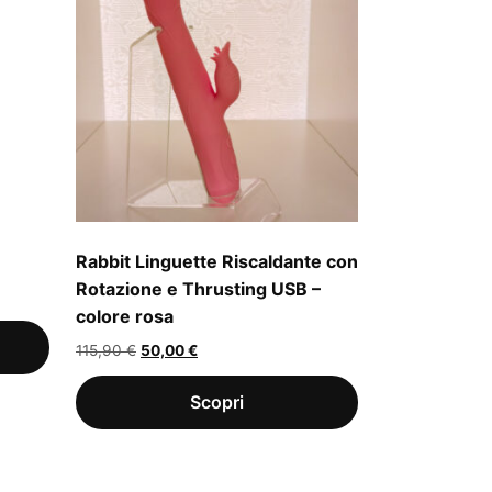
Rabbit Linguette Riscaldante con
Rotazione e Thrusting USB –
colore rosa
Il
Il
115,90
€
50,00
€
prezzo
prezzo
originale
attuale
era:
è:
115,90 €.
50,00 €.