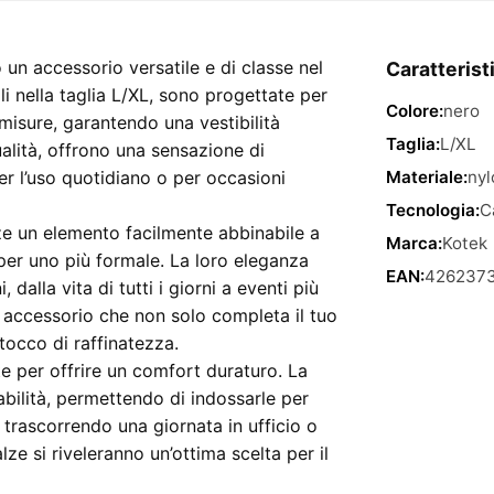
Black
–
taglia
un accessorio versatile e di classe nel
Caratterist
L/XL
i nella taglia L/XL, sono progettate per
Colore:
nero
quantità
isure, garantendo una vestibilità
Taglia:
L/XL
ualità, offrono una sensazione di
er l’uso quotidiano o per occasioni
Materiale:
nyl
Tecnologia:
C
ze un elemento facilmente abbinabile a
Marca:
Kotek
 per uno più formale. La loro eleganza
EAN:
426237
 dalla vita di tutti i giorni a eventi più
un accessorio che non solo completa il tuo
occo di raffinatezza.
e per offrire un comfort duraturo. La
abilità, permettendo di indossarle per
 trascorrendo una giornata in ufficio o
ze si riveleranno un’ottima scelta per il