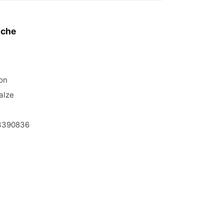
iche
on
alze
3390836