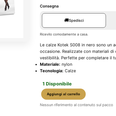
Consegna
🚚
Spedisci
Ricevilo comodamente a casa.
Le calze Kotek S008 in nero sono un a
occasione. Realizzate con materiali di 
vestibilità. Perfette per completare il tu
Materiale:
nylon
Tecnologia:
Calze
1 Disponibile
Aggiungi al carrello
Kotek
Stockings
Nessun riferimento al contenuto sul pacco
S008