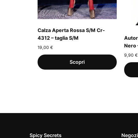
Calza Aperta Rossa S/M Cr-
4312 – taglia S/M
Autor
Nero 
19,00
€
9,90
€
Spicy Secrets
Negoz