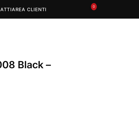
In offerta
0
🛒
ATTI
AREA CLIENTI
008 Black –