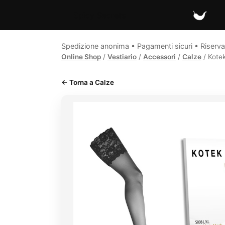
Spicy Secrets
Spedizione anonima • Pagamenti sicuri • Riserva
Online Shop
/
Vestiario
/
Accessori
/
Calze
/ Kotek
← Torna a Calze