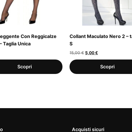
eggente Con Reggicalze
Collant Maculato Nero 2 – t
– Taglia Unica
S
Il
Il
15,00
€
5,00
€
prezzo
prezzo
originale
attuale
era:
è:
15,00 €.
5,00 €.
io
Acquisti sicuri