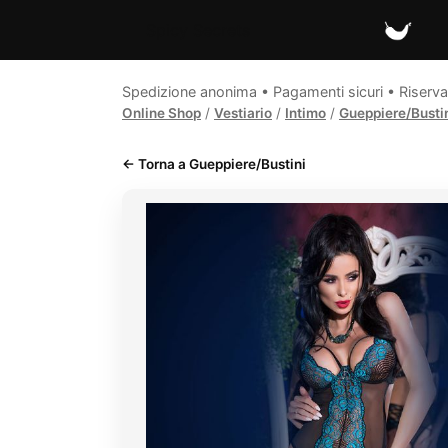
Spicy Secrets
Spedizione anonima • Pagamenti sicuri • Riserva
Online Shop
/
Vestiario
/
Intimo
/
Gueppiere/Busti
← Torna a Gueppiere/Bustini