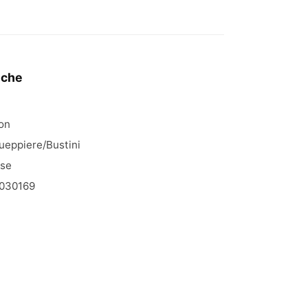
iche
on
ueppiere/Bustini
ose
030169