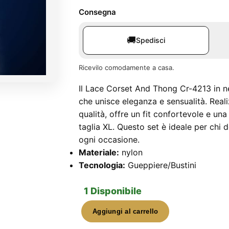
Consegna
🚚
Spedisci
Ricevilo comodamente a casa.
Il Lace Corset And Thong Cr-4213 in ne
che unisce eleganza e sensualità. Reali
qualità, offre un fit confortevole e una 
taglia XL. Questo set è ideale per chi d
ogni occasione.
Materiale:
nylon
Tecnologia:
Gueppiere/Bustini
1 Disponibile
Aggiungi al carrello
Lace