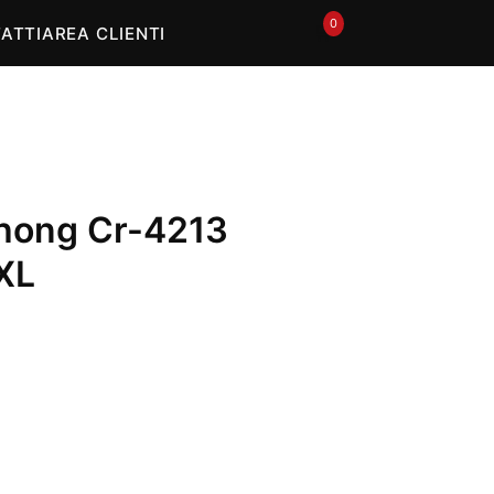
0
🛒
ATTI
AREA CLIENTI
hong Cr-4213
XL