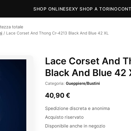
SHOP ONLINE
SEXY SHOP A TORINO
CONT
tezza totale
ni
/ Lace Corset And Thong Cr-4213 Black And Blue 42 XL
Lace Corset And T
Black And Blue 42 
Categoria:
Gueppiere/Bustini
40,90
€
Spedizione discreta e anonima
Acquisto riservato
Disponibile anche in negozio