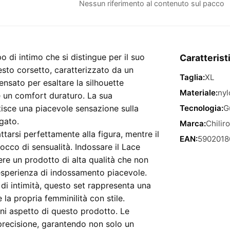
Corset
Nessun riferimento al contenuto sul pacco
And
Thong
Cr-
4213
 di intimo che si distingue per il suo
Caratterist
Black
uesto corsetto, caratterizzato da un
Taglia:
XL
And
ensato per esaltare la silhouette
Blue
Materiale:
nyl
e un comfort duraturo. La sua
42
ntisce una piacevole sensazione sulla
Tecnologia:
G
XL
gato.
Marca:
Chilir
quantità
ttarsi perfettamente alla figura, mentre il
EAN:
5902018
occo di sensualità. Indossare il Lace
re un prodotto di alta qualità che non
’esperienza di indossamento piacevole.
di intimità, questo set rappresenta una
 la propria femminilità con stile.
ogni aspetto di questo prodotto. Le
n precisione, garantendo non solo un