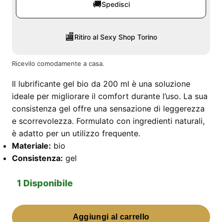
🚚
Spedisci
🏬
Ritiro al Sexy Shop Torino
Ricevilo comodamente a casa.
Il lubrificante gel bio da 200 ml è una soluzione
ideale per migliorare il comfort durante l’uso. La sua
consistenza gel offre una sensazione di leggerezza
e scorrevolezza. Formulato con ingredienti naturali,
è adatto per un utilizzo frequente.
Materiale:
bio
Consistenza:
gel
1 Disponibile
Lubrificante
Aggiungi al carrello
Gel