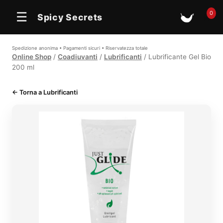
0
☰
Spicy Secrets
🛒
Spedizione anonima • Pagamenti sicuri • Riservatezza totale
Online Shop
/
Coadiuvanti
/
Lubrificanti
/ Lubrificante Gel Bio
200 ml
← Torna a Lubrificanti