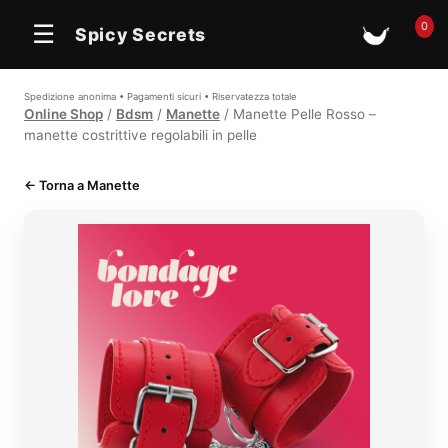
0
☰
Spicy Secrets
🛒
Spedizione anonima • Pagamenti sicuri • Riservatezza totale
Online Shop
/
Bdsm
/
Manette
/ Manette Pelle Rosso –
manette costrittive regolabili in pelle
← Torna a Manette