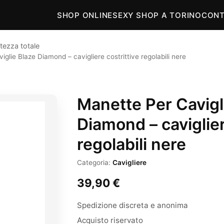
SHOP ONLINE
SEXY SHOP A TORINO
CONT
tezza totale
glie Blaze Diamond – cavigliere costrittive regolabili nere
Manette Per Cavigl
Diamond – caviglier
regolabili nere
Categoria:
Cavigliere
39,90
€
Spedizione discreta e anonima
Acquisto riservato