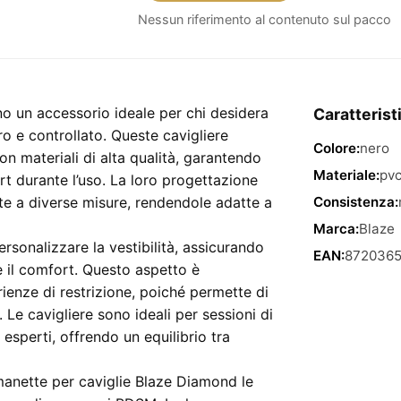
Per
Nessun riferimento al contenuto sul pacco
Caviglie
Blaze
Diamond
–
o un accessorio ideale per chi desidera
Caratterist
cavigliere
 e controllato. Queste cavigliere
Colore:
nero
costrittive
con materiali di alta qualità, garantendo
regolabili
Materiale:
pv
t durante l’uso. La loro progettazione
nere
te a diverse misure, rendendole adatte a
Consistenza:
quantità
Marca:
Blaze
rsonalizzare la vestibilità, assicurando
EAN:
8720365
il comfort. Questo aspetto è
ienze di restrizione, poiché permette di
. Le cavigliere sono ideali per sessioni di
 esperti, offrendo un equilibrio tra
e manette per caviglie Blaze Diamond le