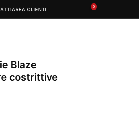
0
🛒
ATTI
AREA CLIENTI
ie Blaze
e costrittive