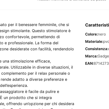
–
stimolatore
nero
con
to per il benessere femminile, che si
Caratterist
consistenza
design stimolante. Questo stimolatore è
Colore:
nero
dura
lizzo confortevole, permettendo di
quantità
Materiale:
pv
o e professionale. La forma del
zone desiderate con facilità, rendendolo
Consistenza:
Marca:
Gadge
e una stimolazione efficace,
EAN:
8714273
le. Utilizzabile in diverse situazioni, il
 complemento per il relax personale o
o rende adatto a diverse preferenze e
dell’esperienza.
massaggiatore è facile da pulire e
È un prodotto che si integra
ale, offrendo un’opzione per chi desidera