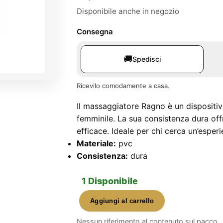
Disponibile anche in negozio
Consegna
🚚
Spedisci
Ricevilo comodamente a casa.
Il massaggiatore Ragno è un dispositiv
femminile. La sua consistenza dura off
efficace. Ideale per chi cerca un’esperi
Materiale:
pvc
Consistenza:
dura
1 Disponibile
Aggiungi al carrello
Massaggiatore
Ragno
Nessun riferimento al contenuto sul pacco