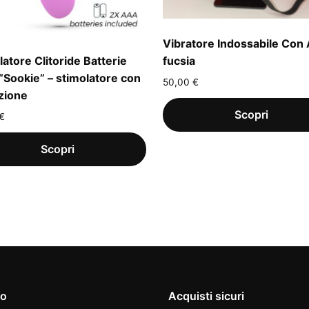
Vibratore Indossabile Con 
latore Clitoride Batterie
fucsia
 “Sookie” – stimolatore con
50,00
€
zione
€
io
Acquisti sicuri