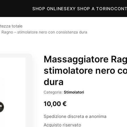
SHOP ONLINE
SEXY SHOP A TORINO
CONT
tezza totale
 Ragno – stimolatore nero con consistenza dura
Massaggiatore Rag
stimolatore nero c
dura
Categoria:
Stimolatori
10,00
€
Spedizione discreta e anonima
Acquisto riservato