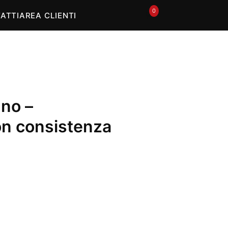
0
🛒
ATTI
AREA CLIENTI
no –
on consistenza