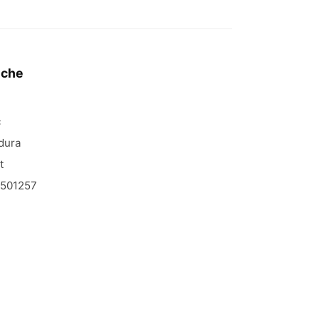
iche
c
dura
t
501257