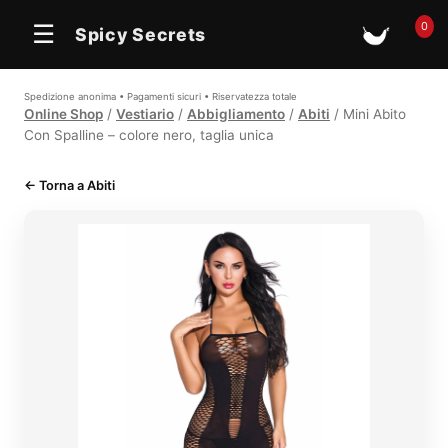
In offerta
0
☰
Spicy Secrets
🛒
Spedizione anonima • Pagamenti sicuri • Riservatezza totale
Online Shop
/
Vestiario
/
Abbigliamento
/
Abiti
/ Mini Abito
Con Spalline – colore nero, taglia unica
← Torna a Abiti