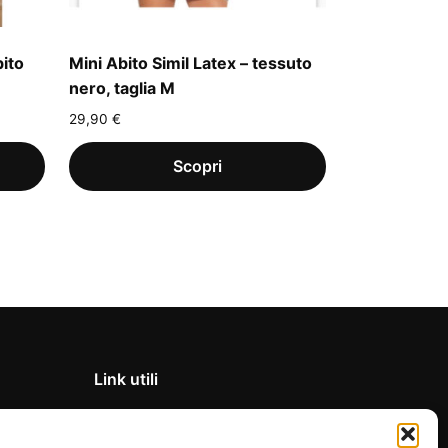
bito
Mini Abito Simil Latex – tessuto
nero, taglia M
29,90
€
Link utili
Privacy Policy