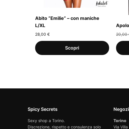
Abito “Emilie” – con maniche
L/XL
Apolo
28,00
€
20,00
Spicy Secrets
Negoz
Sexy shop a Torino.
Torino
Discrezione, rispetto e consulenza solo
Via Villa