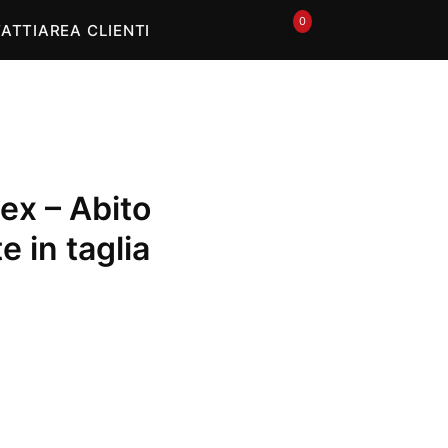
In offerta
0
🛒
ATTI
AREA CLIENTI
tex – Abito
e in taglia