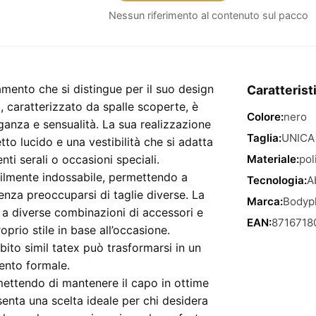
Abito
Nessun riferimento al contenuto sul pacco
Simil
Tatex
–
Abito
iamento che si distingue per il suo design
Caratterist
nero
 caratterizzato da spalle scoperte, è
Colore:
nero
spalle
ganza e sensualità. La sua realizzazione
scoperte
Taglia:
UNICA
tto lucido e una vestibilità che si adatta
in
nti serali o occasioni speciali.
Materiale:
pol
taglia
acilmente indossabile, permettendo a
Tecnologia:
A
unica
enza preoccuparsi di taglie diverse. La
Marca:
Bodyp
quantità
 a diverse combinazioni di accessori e
EAN:
8716718
prio stile in base all’occasione.
abito simil tatex può trasformarsi in un
vento formale.
rmettendo di mantenere il capo in ottime
enta una scelta ideale per chi desidera