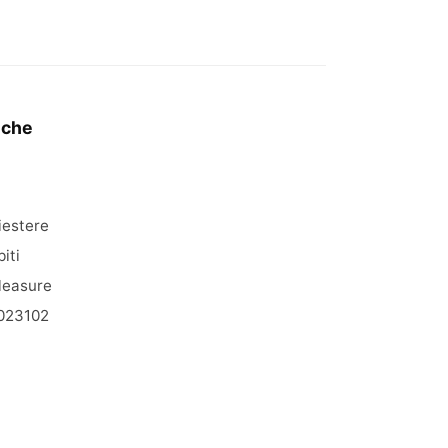
iche
iestere
biti
leasure
023102