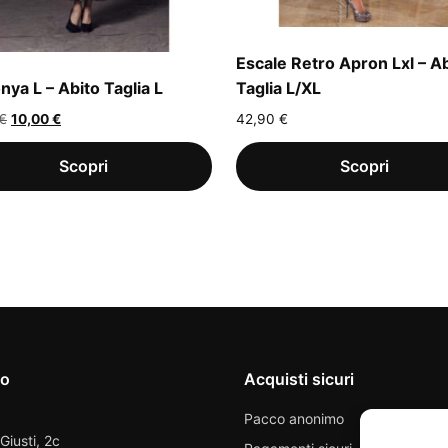
Escale Retro Apron Lxl – A
nya L – Abito Taglia L
Taglia L/XL
Il
Il
€
10,00
€
42,90
€
prezzo
prezzo
originale
attuale
era:
è:
20,00 €.
10,00 €.
io
Acquisti sicuri
Pacco anonimo
 Giusti, 2c