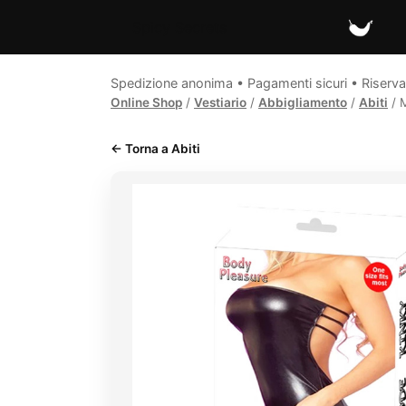
Spicy Secrets
Spedizione anonima • Pagamenti sicuri • Riserva
Online Shop
/
Vestiario
/
Abbigliamento
/
Abiti
/ M
← Torna a Abiti