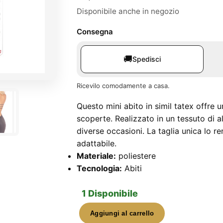
Disponibile anche in negozio
Consegna
🚚
Spedisci
Ricevilo comodamente a casa.
Questo mini abito in simil tatex offre 
scoperte. Realizzato in un tessuto di al
diverse occasioni. La taglia unica lo re
adattabile.
Materiale:
poliestere
Tecnologia:
Abiti
1 Disponibile
Aggiungi al carrello
Mini