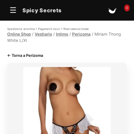
0
☰
Spicy Secrets
🛒
Spedizione anonima • Pagamenti sicuri • Riservatezza totale
Online Shop
/
Vestiario
/
Intimo
/
Perizoma
/ Miriam Thong
White L/Xl
← Torna a Perizoma