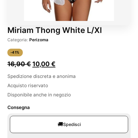
Miriam Thong White L/Xl
Categoria:
Perizoma
-41%
Il
Il
16,90
€
10,00
€
prezzo
prezzo
Spedizione discreta e anonima
originale
attuale
Acquisto riservato
era:
è:
Disponibile anche in negozio
16,90 €.
10,00 €.
Consegna
🚚
Spedisci