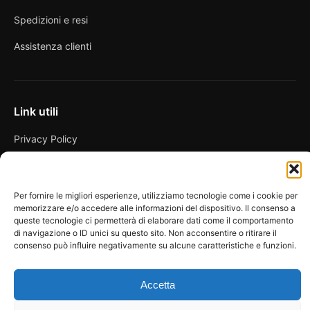
Spedizioni e resi
Assistenza clienti
Link utili
Privacy Policy
Condizioni di vendita
Cookie Policy
Per fornire le migliori esperienze, utilizziamo tecnologie come i cookie per
memorizzare e/o accedere alle informazioni del dispositivo. Il consenso a
FAQ
queste tecnologie ci permetterà di elaborare dati come il comportamento
di navigazione o ID unici su questo sito. Non acconsentire o ritirare il
consenso può influire negativamente su alcune caratteristiche e funzioni.
Accetta
© 2026 Spicy Secrets
La Bottega dei Desideri di D’Avascio Enrico