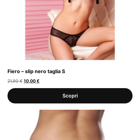
Fiero – slip nero taglia S
Il
Il
21,90
€
10,00
€
prezzo
prezzo
originale
attuale
era:
è:
21,90 €.
10,00 €.