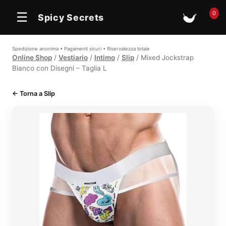
In offerta
0
☰
Spicy Secrets
🛒
Spedizione anonima • Pagamenti sicuri • Riservatezza totale
Online Shop
/
Vestiario
/
Intimo
/
Slip
/ Mixed Jockstrap
Bianco con Disegni – Taglia L
← Torna a Slip