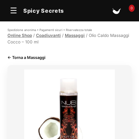
0
☰
Spicy Secrets
🛒
Spedizione anonima • Pagamenti sicuri • Riservatezza totale
Online Shop
/
Coadiuvanti
/
Massaggi
/ Olio Caldo Massaggi
Cocco – 100 ml
← Torna a Massaggi