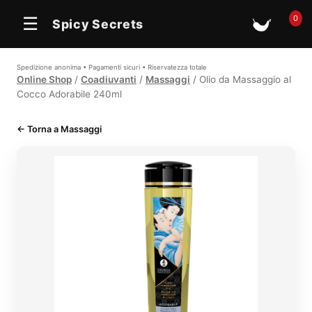
0
☰
Spicy Secrets
🛒
Spedizione anonima • Pagamenti sicuri • Riservatezza totale
Online Shop
/
Coadiuvanti
/
Massaggi
/ Olio da Massaggio al
Cocco Adorabile 240ml
← Torna a Massaggi