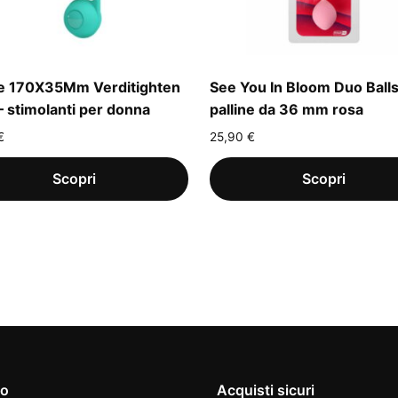
ne 170X35Mm Verditighten
See You In Bloom Duo Balls
– stimolanti per donna
palline da 36 mm rosa
€
25,90
€
io
Acquisti sicuri