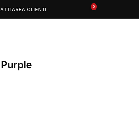
0
🛒
ATTI
AREA CLIENTI
Purple