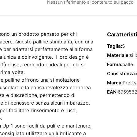
160X34mm
Nessun riferimento al contenuto sul pacco
Purple
Tighten
Up
1
sono un prodotto pensato per chi
Caratterist
quantità
acere. Queste palline stimolanti, con una
Taglia:
S
 per adattarsi perfettamente alla forma
Materiale:
sil
 unica e coinvolgente. Il loro design è
ità d’uso, rendendole ideali per chi si
Forma:
palle
rima volta.
Consistenza:
e palline offrono una stimolazione
Marca:
Pretty
muscolare e la consapevolezza corporea.
EAN:
695953
nza e discrezione, permettendo di
ine di benessere senza alcun imbarazzo.
 facilitare l’inserimento e l’uso,
.
 Up 1 sono facili da pulire e mantenere,
onsigliato utilizzare un lubrificante a