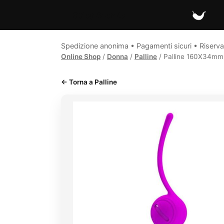
Spicy Secrets
Spedizione anonima • Pagamenti sicuri • Riserva
Online Shop
/
Donna
/
Palline
/ Palline 160X34mm 
← Torna a Palline