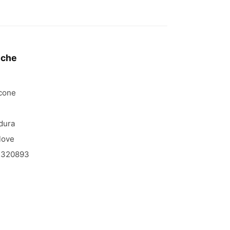
iche
icone
dura
love
2320893