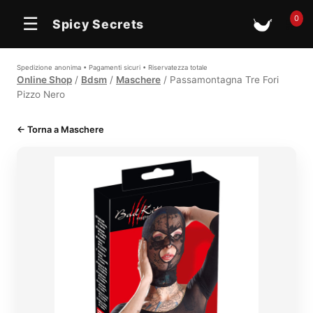
0
☰
Spicy Secrets
🛒
Spedizione anonima • Pagamenti sicuri • Riservatezza totale
Online Shop
/
Bdsm
/
Maschere
/ Passamontagna Tre Fori
Pizzo Nero
← Torna a Maschere