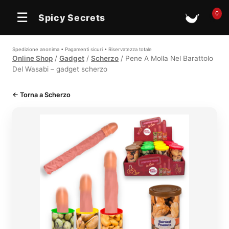
0
☰
Spicy Secrets
🛒
Spedizione anonima • Pagamenti sicuri • Riservatezza totale
Online Shop
/
Gadget
/
Scherzo
/ Pene A Molla Nel Barattolo
Del Wasabi – gadget scherzo
← Torna a Scherzo