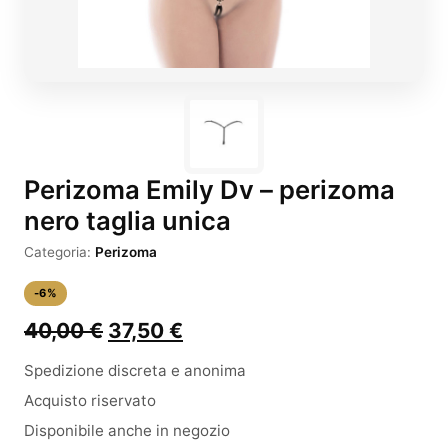
Perizoma Emily Dv – perizoma
nero taglia unica
Categoria:
Perizoma
-6%
Il
Il
40,00
€
37,50
€
prezzo
prezzo
Spedizione discreta e anonima
originale
attuale
Acquisto riservato
era:
è:
Disponibile anche in negozio