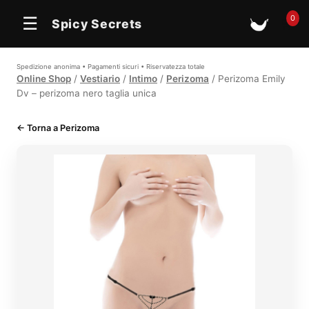
0
☰
Spicy Secrets
🛒
Spedizione anonima • Pagamenti sicuri • Riservatezza totale
Online Shop
/
Vestiario
/
Intimo
/
Perizoma
/ Perizoma Emily
Dv – perizoma nero taglia unica
← Torna a Perizoma