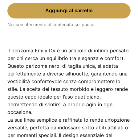
Perizoma
Aggiungi al carrello
Emily
Dv
Nessun riferimento al contenuto sul pacco
–
perizoma
nero
taglia
Il perizoma Emily Dv è un articolo di intimo pensato
unica
per chi cerca un equilibrio tra eleganza e comfort.
quantità
Questo perizoma nero, di taglia unica, si adatta
perfettamente a diverse silhouette, garantendo una
vestibilità confortevole senza compromettere lo
stile. La scelta del tessuto morbido e leggero rende
questo capo ideale per l’uso quotidiano,
permettendo di sentirsi a proprio agio in ogni
occasione.
La sua linea semplice e raffinata lo rende un’opzione
versatile, perfetta da indossare sotto abiti attillati o
per momenti speciali. Il design essenziale del