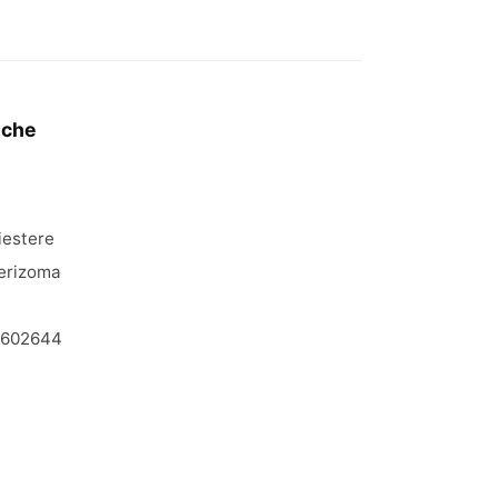
iche
iestere
erizoma
0602644