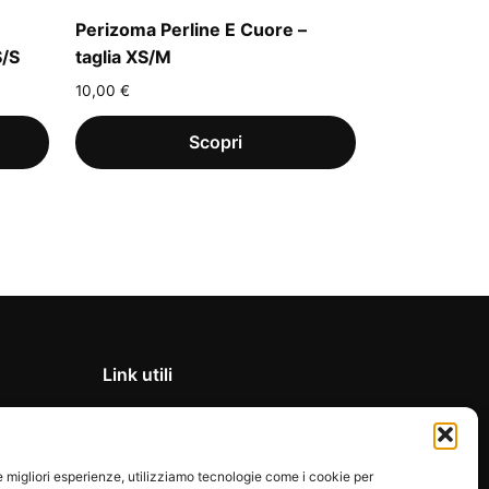
Perizoma Perline E Cuore –
S/S
taglia XS/M
10,00
€
Link utili
Privacy Policy
Condizioni di vendita
le migliori esperienze, utilizziamo tecnologie come i cookie per
Cookie Policy