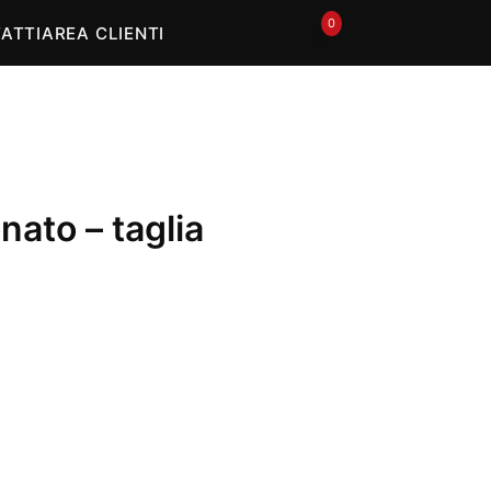
0
🛒
ATTI
AREA CLIENTI
nato – taglia