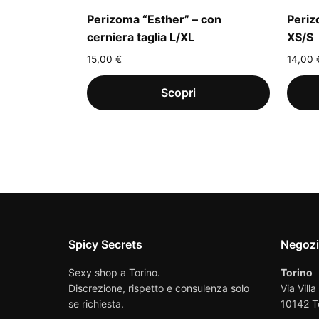
Perizoma “Esther” – con
Periz
cerniera taglia L/XL
XS/S
15,00
€
14,00
Spicy Secrets
Negoz
Sexy shop a Torino.
Torino
Discrezione, rispetto e consulenza solo
Via Villa
se richiesta.
10142 T