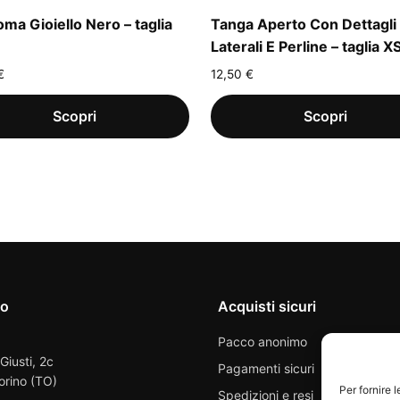
oma Gioiello Nero – taglia
Tanga Aperto Con Dettagli
Laterali E Perline – taglia X
€
12,50
€
io
Acquisti sicuri
Pacco anonimo
 Giusti, 2c
Pagamenti sicuri
orino (TO)
Per fornire 
Spedizioni e resi