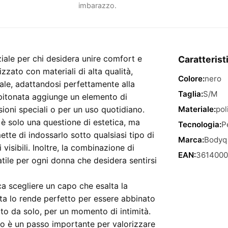
imbarazzo.
iale per chi desidera unire comfort e
Caratterist
izzato con materiali di alta qualità,
Colore:
nero
ale, adattandosi perfettamente alla
Taglia:
S/M
 pitonata aggiunge un elemento di
ioni speciali o per un uso quotidiano.
Materiale:
pol
è solo una questione di estetica, ma
Tecnologia:
P
tte di indossarlo sotto qualsiasi tipo di
Marca:
Bodyq
isibili. Inoltre, la combinazione di
EAN:
361400
tile per ogni donna che desidera sentirsi
ca scegliere un capo che esalta la
eta lo rende perfetto per essere abbinato
ato da solo, per un momento di intimità.
sto è un passo importante per valorizzare