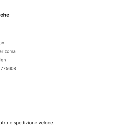
iche
on
erizoma
Men
4775608
utro e spedizione veloce.