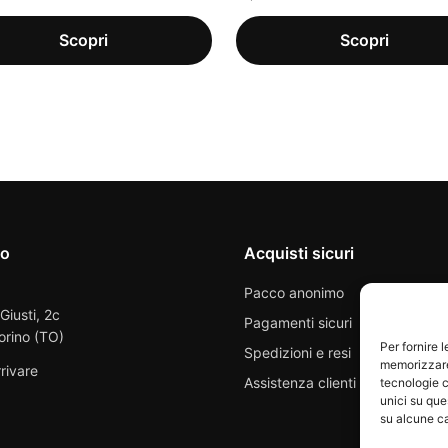
io
Acquisti sicuri
Pacco anonimo
 Giusti, 2c
Pagamenti sicuri
orino (TO)
Per fornire 
Spedizioni e resi
memorizzare 
rivare
Assistenza clienti
tecnologie c
unici su que
su alcune ca