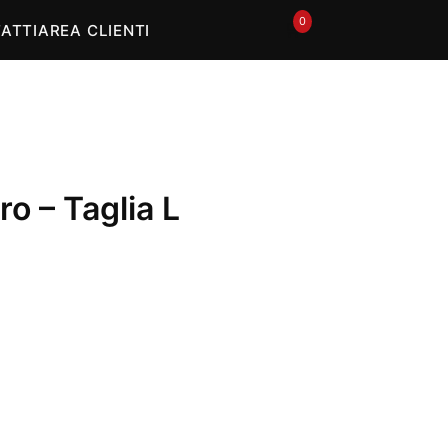
0
🛒
ATTI
AREA CLIENTI
o – Taglia L