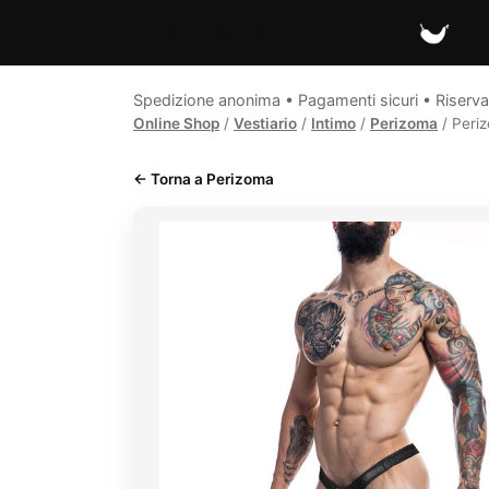
Spicy Secrets
Spedizione anonima • Pagamenti sicuri • Riserva
Online Shop
/
Vestiario
/
Intimo
/
Perizoma
/ Peri
← Torna a Perizoma