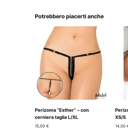
Potrebbero piacerti anche
Perizoma “Esther” – con
Periz
cerniera taglia L/XL
XS/S
15,00
€
14,00