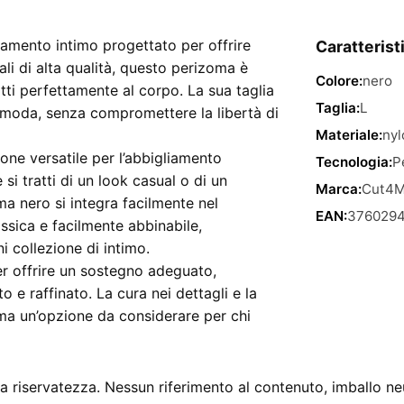
amento intimo progettato per offrire
Caratterist
li di alta qualità, questo perizoma è
Colore:
nero
atti perfettamente al corpo. La sua taglia
Taglia:
L
comoda, senza compromettere la libertà di
Materiale:
nyl
one versatile per l’abbigliamento
Tecnologia:
P
si tratti di un look casual o di un
Marca:
Cut4
a nero si integra facilmente nel
EAN:
376029
ssica e facilmente abbinabile,
 collezione di intimo.
per offrire un sostegno adeguato,
e raffinato. La cura nei dettagli e la
oma un’opzione da considerare per chi
 riservatezza. Nessun riferimento al contenuto, imballo ne