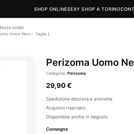
SHOP ONLINE
SEXY SHOP A TORINO
CONT
tezza totale
zoma Uomo Nero – Taglia L
Perizoma Uomo Ner
Categoria:
Perizoma
29,90
€
Spedizione discreta e anonima
Acquisto riservato
Disponibile anche in negozio
Consegna