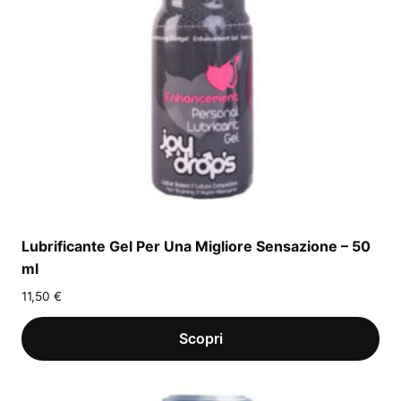
Lubrificante Gel Per Una Migliore Sensazione – 50
ml
11,50
€