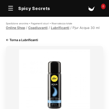
0
☰
Spicy Secrets
🛒
Spedizione anonima • Pagamenti sicuri • Riservatezza totale
Online Shop
/
Coadiuvanti
/
Lubrificanti
/ Pjur Acqua 30 ml
← Torna a Lubrificanti