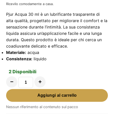
Ricevilo comodamente a casa.
Pjur Acqua 30 ml è un lubrificante trasparente di
alta qualità, progettato per migliorare il comfort e la
sensazione durante l’intimità. La sua consistenza
liquida assicura un’applicazione facile e una lunga
durata. Questo prodotto è ideale per chi cerca un
coadiuvante delicato e efficace.
Materiale:
acqua
Consistenza:
liquido
2 Disponibili
−
+
Pjur
Acqua
Aggiungi al carrello
30
ml
Nessun riferimento al contenuto sul pacco
quantità