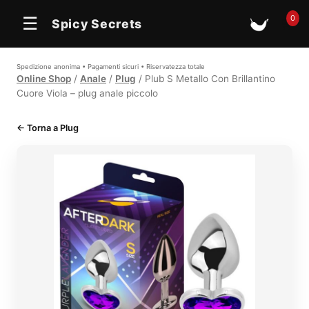
0
☰
Spicy Secrets
🛒
Spedizione anonima • Pagamenti sicuri • Riservatezza totale
Online Shop
/
Anale
/
Plug
/ Plub S Metallo Con Brillantino
Cuore Viola – plug anale piccolo
← Torna a Plug