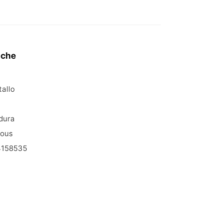
iche
allo
dura
ious
4158535