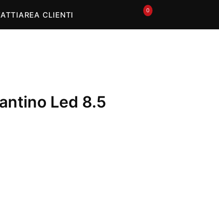
0
🛒
ATTI
AREA CLIENTI
lantino Led 8.5