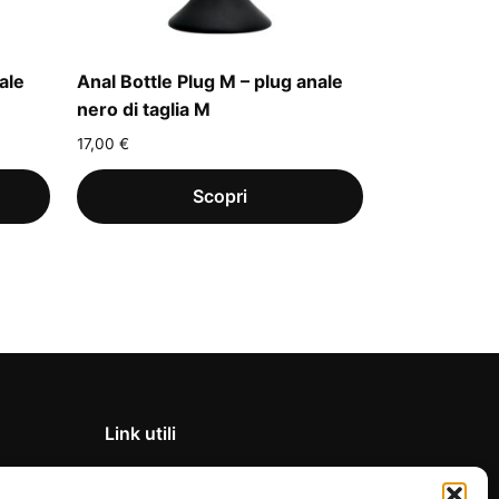
ale
Anal Bottle Plug M – plug anale
nero di taglia M
17,00
€
Link utili
Privacy Policy