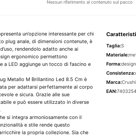
Metallo
Nessun riferimento al contenuto sul pacco
M
Brillantino
Led
8.5
ppresenta un’opzione interessante per chi
Caratterist
Cm
o plug anale, di dimensioni contenute, è
Taglia:
S
quantità
à d’uso, rendendolo adatto anche ai
Materiale:
met
 design ergonomico permettono
one a LED aggiunge un tocco di fascino e
Forma:
design
Consistenza:
 Plug Metallo M Brillantino Led 8.5 Cm è
Marca:
Crush
diata per adattarsi perfettamente al corpo
EAN:
740325
cevole e sicura. Grazie alle sue
bile e può essere utilizzato in diverse
.
 che si integra armoniosamente con il
nzionalità e stile rende questo
ricchire la propria collezione. Sia che