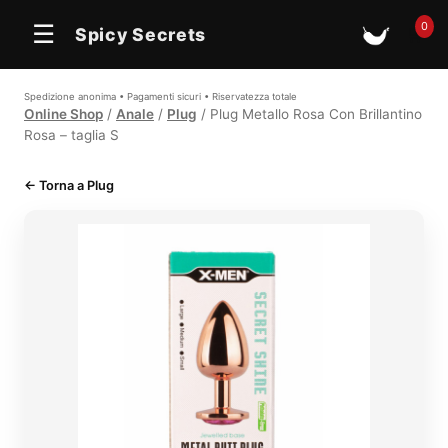
0
☰
Spicy Secrets
🛒
Spedizione anonima • Pagamenti sicuri • Riservatezza totale
Online Shop
/
Anale
/
Plug
/ Plug Metallo Rosa Con Brillantino
Rosa – taglia S
← Torna a Plug