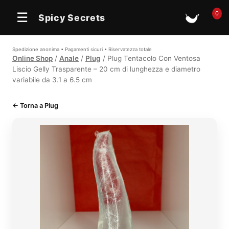
0
☰
Spicy Secrets
🛒
Spedizione anonima • Pagamenti sicuri • Riservatezza totale
Online Shop
/
Anale
/
Plug
/ Plug Tentacolo Con Ventosa
Liscio Gelly Trasparente – 20 cm di lunghezza e diametro
variabile da 3.1 a 6.5 cm
← Torna a Plug