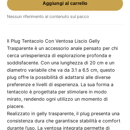
Aggiungi al carrello
Tentacolo
Con
Nessun riferimento al contenuto sul pacco
Ventosa
Liscio
Gelly
Trasparente
Il Plug Tentacolo Con Ventosa Liscio Gelly
–
Trasparente è un accessorio anale pensato per chi
20
cerca un’esperienza di esplorazione profonda e
cm
soddisfacente. Con una lunghezza di 20 cm e un
di
diametro variabile che va da 3.1 a 6.5 cm, questo
lunghezza
plug offre la possibilità di adattarsi alle diverse
e
preferenze e livelli di esperienza. La sua forma a
diametro
tentacolo è progettata per stimolare in modo
variabile
mirato, rendendo ogni utilizzo un momento di
da
piacere.
3.1
Realizzato in gelly trasparente, il plug presenta una
a
consistenza dura che garantisce stabilità e comfort
6.5
durante l’uso. La ventosa integrata permette di