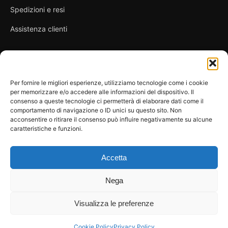
Spedizioni e resi
Assistenza clienti
Link utili
Per fornire le migliori esperienze, utilizziamo tecnologie come i cookie
per memorizzare e/o accedere alle informazioni del dispositivo. Il
Privacy Policy
consenso a queste tecnologie ci permetterà di elaborare dati come il
comportamento di navigazione o ID unici su questo sito. Non
Condizioni di vendita
acconsentire o ritirare il consenso può influire negativamente su alcune
caratteristiche e funzioni.
Cookie Policy
FAQ
Accetta
Nega
Visualizza le preferenze
© 2026 Spicy Secrets
La Bottega dei Desideri di D’Avascio Enrico
Pagamenti gestiti tramite circuiti sicuri e certificati.
Cookie Policy
Privacy Policy