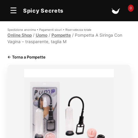
0
☰
Spicy Secrets
🛒
Spedizione anonima • Pagamenti sicuri • Riservatezza totale
Online Shop
/
Uomo
/
Pompette
/ Pompetta A Siringa Con
Vagina – trasparente, taglia M
← Torna a Pompette