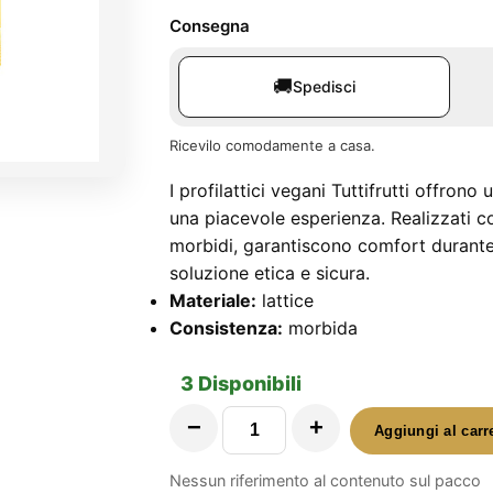
Consegna
🚚
Spedisci
Ricevilo comodamente a casa.
I profilattici vegani Tuttifrutti offrono
una piacevole esperienza. Realizzati co
morbidi, garantiscono comfort durante l
soluzione etica e sicura.
Materiale:
lattice
Consistenza:
morbida
3 Disponibili
−
+
Aggiungi al carr
Profilattici
Vegani
Nessun riferimento al contenuto sul pacco