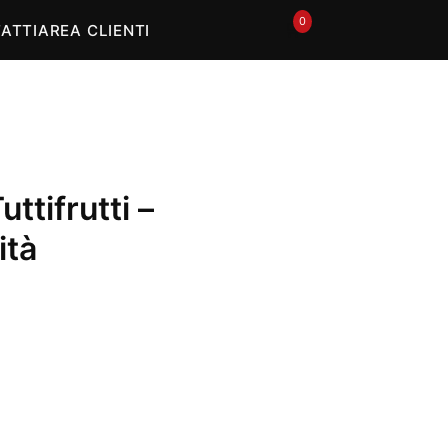
0
🛒
ATTI
AREA CLIENTI
uttifrutti –
ità