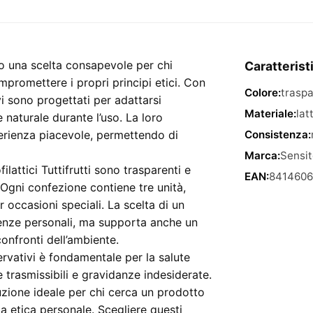
Tuttifrutti
–
confezione
da
ano una scelta consapevole per chi
Caratterist
3
promettere i propri principi etici. Con
unità
Colore:
trasp
i sono progettati per adattarsi
quantità
Materiale:
lat
aturale durante l’uso. La loro
erienza piacevole, permettendo di
Consistenza:
Marca:
Sensi
filattici Tuttifrutti sono trasparenti e
EAN:
841460
 Ogni confezione contiene tre unità,
r occasioni speciali. La scelta di un
enze personali, ma supporta anche un
onfronti dell’ambiente.
ervativi è fondamentale per la salute
 trasmissibili e gravidanze indesiderate.
oluzione ideale per chi cerca un prodotto
ia etica personale. Scegliere questi