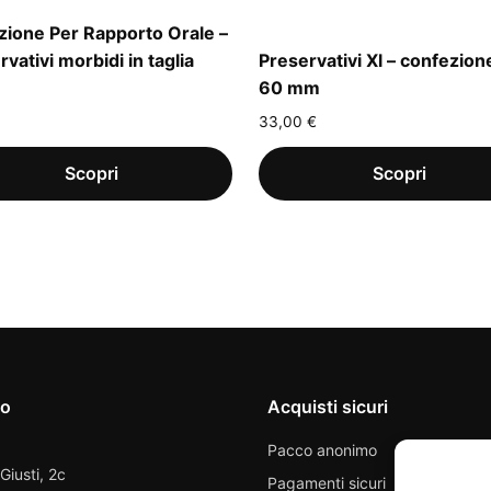
zione Per Rapporto Orale –
vativi morbidi in taglia
Preservativi Xl – confezion
60 mm
33,00
€
io
Acquisti sicuri
Pacco anonimo
 Giusti, 2c
Pagamenti sicuri