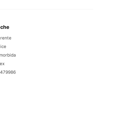
iche
arente
tice
morbida
tex
6479986