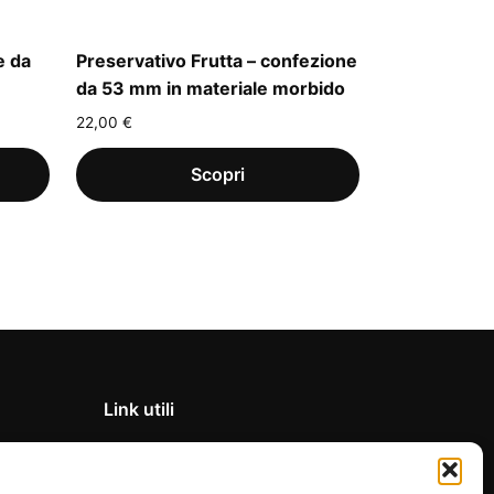
e da
Preservativo Frutta – confezione
da 53 mm in materiale morbido
22,00
€
Link utili
Privacy Policy
Condizioni di vendita