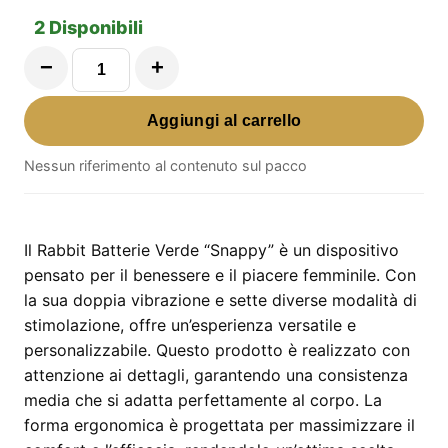
2 Disponibili
−
+
Rabbit
Batterie
Aggiungi al carrello
Verde
"Snappy"
Nessun riferimento al contenuto sul pacco
–
doppia
vibrazione
Il Rabbit Batterie Verde “Snappy” è un dispositivo
7
pensato per il benessere e il piacere femminile. Con
in
la sua doppia vibrazione e sette diverse modalità di
quantità
stimolazione, offre un’esperienza versatile e
personalizzabile. Questo prodotto è realizzato con
attenzione ai dettagli, garantendo una consistenza
media che si adatta perfettamente al corpo. La
forma ergonomica è progettata per massimizzare il