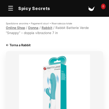
0
☰
Spicy Secrets
🛒
Spedizione anonima • Pagamenti sicuri • Riservatezza totale
Online Shop
/
Donna
/
Rabbit
/ Rabbit Batterie Verde
“Snappy” – doppia vibrazione 7 in
← Torna a Rabbit