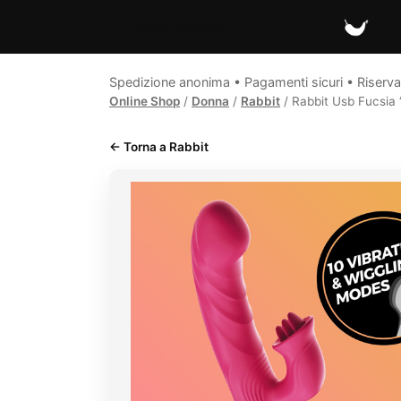
Spicy Secrets
Spedizione anonima • Pagamenti sicuri • Riserva
Online Shop
/
Donna
/
Rabbit
/ Rabbit Usb Fucsia “
← Torna a Rabbit