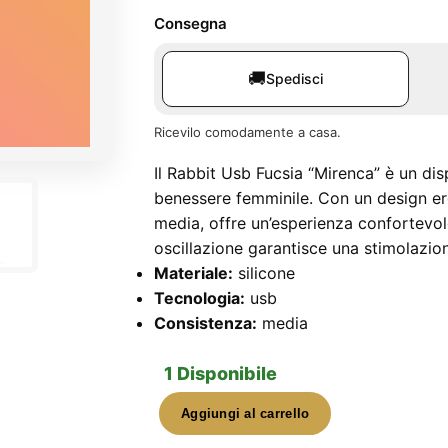
Consegna
🚚
Spedisci
Ricevilo comodamente a casa.
Il Rabbit Usb Fucsia “Mirenca” è un dis
benessere femminile. Con un design e
media, offre un’esperienza confortevole
oscillazione garantisce una stimolazion
Materiale:
silicone
Tecnologia:
usb
Consistenza:
media
1 Disponibile
Aggiungi al carrello
Rabbit