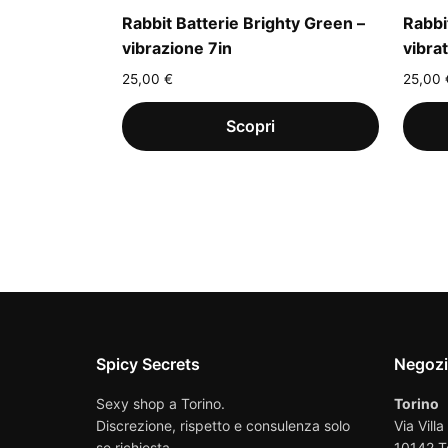
Rabbit Batterie Brighty Green –
Rabbi
vibrazione 7in
vibra
25,00
€
25,00
Spicy Secrets
Negoz
Sexy shop a Torino.
Torino
Discrezione, rispetto e consulenza solo
Via Villa
se richiesta.
10142 T