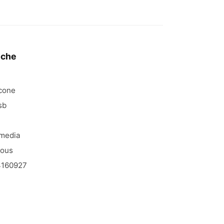
iche
icone
sb
media
ious
160927