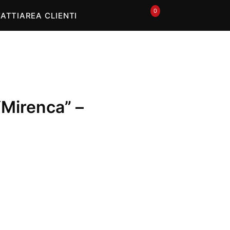
0
🛒
ATTI
AREA CLIENTI
“Mirenca” –