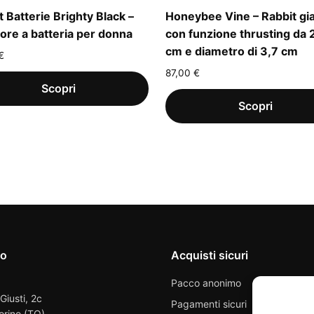
t Batterie Brighty Black –
Honeybee Vine – Rabbit gia
tore a batteria per donna
con funzione thrusting da 
cm e diametro di 3,7 cm
€
87,00
€
io
Acquisti sicuri
Pacco anonimo
 Giusti, 2c
Pagamenti sicuri
orino (TO)