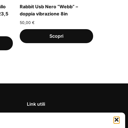
llo
Rabbit Usb Nero “Webb” –
23,5
doppia vibrazione 8in
50,00
€
Link utili
Privacy Policy
Condizioni di vendita