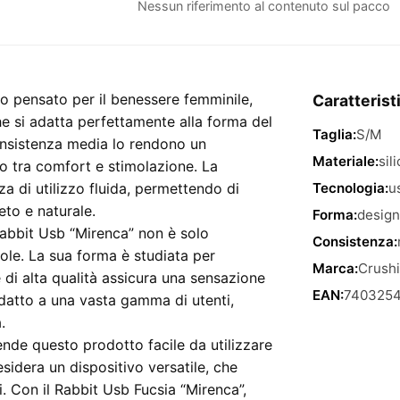
Usb
Nessun riferimento al contenuto sul pacco
Fucsia
"Mirenca"
–
oscillante
to pensato per il benessere femminile,
Caratterist
6in
e si adatta perfettamente alla forma del
Taglia:
S/M
quantità
consistenza media lo rendono un
Materiale:
sil
io tra comfort e stimolazione. La
za di utilizzo fluida, permettendo di
Tecnologia:
u
eto e naturale.
Forma:
design
 Rabbit Usb “Mirenca” non è solo
Consistenza:
le. La sua forma è studiata per
Marca:
Crush
e di alta qualità assicura una sensazione
EAN:
7403254
adatto a una vasta gamma di utenti,
.
ende questo prodotto facile da utilizzare
sidera un dispositivo versatile, che
i. Con il Rabbit Usb Fucsia “Mirenca”,