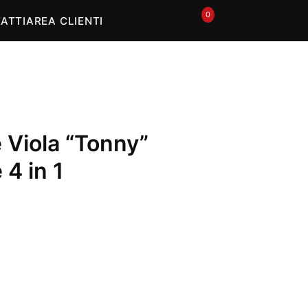
0
🛒
ATTI
AREA CLIENTI
 Viola “Tonny”
 4 in 1