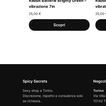
Rabbit Batterie Brighty Green –
Rabbi
vibrazione 7in
vibra
25,00
€
25,00
Spicy Secrets
Negoz
Sexy shop a Torino.
Torino
Discrezione, rispetto e consulenza solo
Via Villa
se richiesta.
10142 T