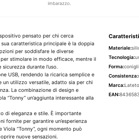
imbarazzo.
ispositivo pensato per chi cerca
Caratterist
 sua caratteristica principale è la doppia
Materiale:
sil
opzioni per soddisfare le diverse
Tecnologia:
u
per stimolare in modo efficace, mentre il
e sicurezza durante l’uso.
Forma:
conigl
ne USB, rendendo la ricarica semplice e
Consistenza:
un utilizzo versatile, adatto sia per chi
Marca:
Latet
ienza. La combinazione di design e
EAN:
843658
ola “Tonny” un’aggiunta interessante alla
co di eleganza e stile. È importante
oni fornite per garantire un’esperienza
one Viola “Tonny”, ogni momento può
coprire nuove sensazioni.