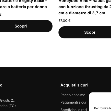
t Batterie Brighty Black –
Honeybee Vine – Rabbit gia
tore a batteria per donna
con funzione thrusting da 
cm e diametro di 3,7 cm
€
87,00
€
io
Acquisti sicuri
Pacco anonimo
 Giusti, 2c
Pagamenti sicuri
orino (TO)
Per fornire 
Spedizioni e resi