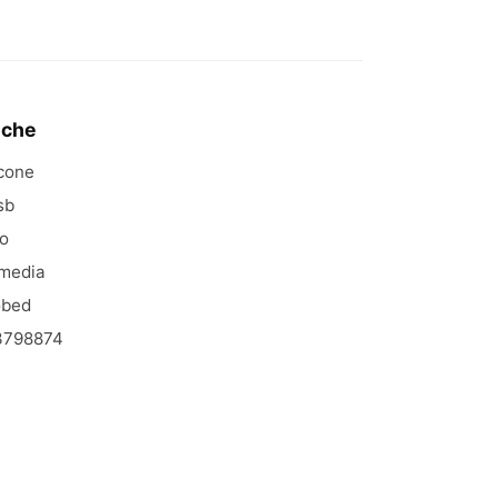
iche
icone
sb
io
media
obed
3798874