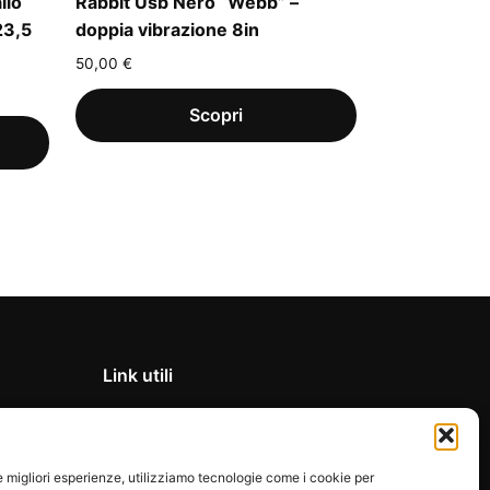
llo
Rabbit Usb Nero “Webb” –
23,5
doppia vibrazione 8in
50,00
€
Link utili
Privacy Policy
Condizioni di vendita
le migliori esperienze, utilizziamo tecnologie come i cookie per
Cookie Policy