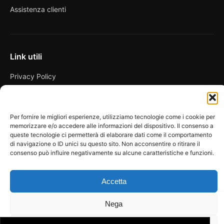
Assistenza clienti
Link utili
Privacy Policy
Condizioni di vendita
Cookie Policy
Per fornire le migliori esperienze, utilizziamo tecnologie come i cookie per
memorizzare e/o accedere alle informazioni del dispositivo. Il consenso a
FAQ
queste tecnologie ci permetterà di elaborare dati come il comportamento
di navigazione o ID unici su questo sito. Non acconsentire o ritirare il
consenso può influire negativamente su alcune caratteristiche e funzioni.
Accetta
© 2026 Spicy Secrets
La Bottega dei Desideri di D’Avascio Enrico
Pagamenti gestiti tramite circuiti sicuri e certificati.
Nega