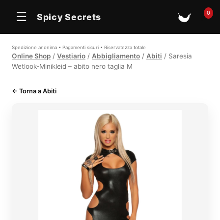
In offerta
0
☰
Spicy Secrets
🛒
Spedizione anonima • Pagamenti sicuri • Riservatezza totale
Online Shop
/
Vestiario
/
Abbigliamento
/
Abiti
/ Saresia
Wetlook-Minikleid – abito nero taglia M
← Torna a Abiti