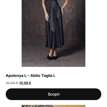
Apolonya L – Abito Taglia L
Il
Il
20,00
€
10,00
€
prezzo
prezzo
originale
attuale
era:
è:
20,00 €.
10,00 €.