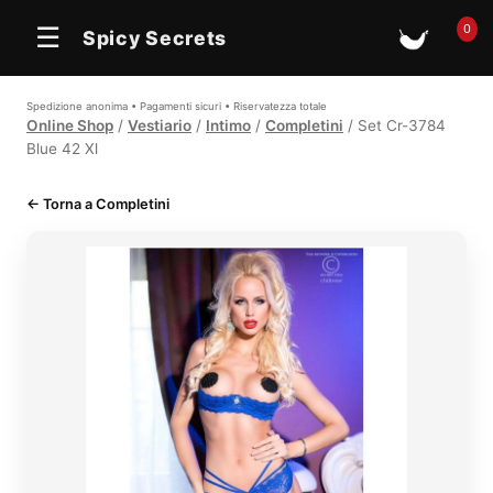
In offerta
In offerta
In offerta
0
☰
Spicy Secrets
🛒
Spedizione anonima • Pagamenti sicuri • Riservatezza totale
Online Shop
/
Vestiario
/
Intimo
/
Completini
/ Set Cr-3784
Blue 42 Xl
← Torna a Completini