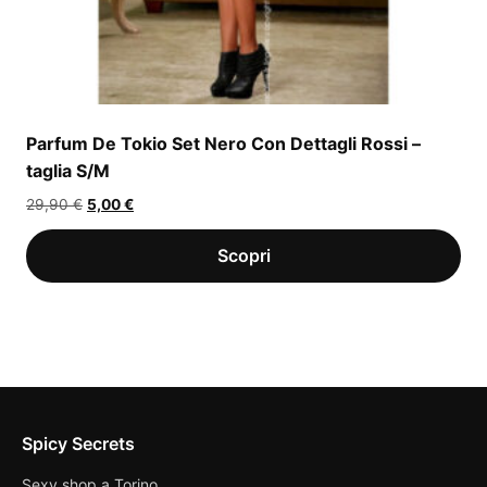
Parfum De Tokio Set Nero Con Dettagli Rossi –
taglia S/M
Il
Il
29,90
€
5,00
€
prezzo
prezzo
originale
attuale
era:
è:
29,90 €.
5,00 €.
Spicy Secrets
Sexy shop a Torino.