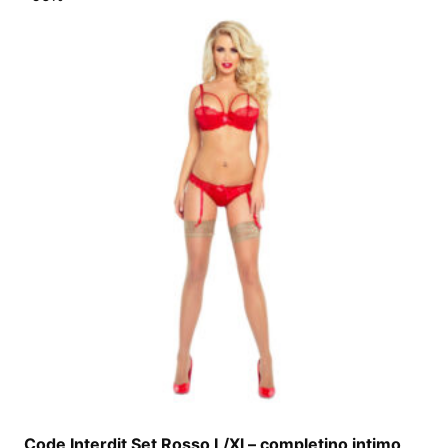
Code Interdit Set Rosso L/Xl – completino intimo