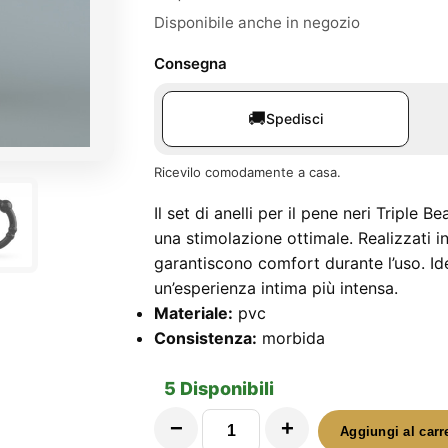
Disponibile anche in negozio
Consegna
🚚
Spedisci
Ricevilo comodamente a casa.
Il set di anelli per il pene neri Triple B
una stimolazione ottimale. Realizzati i
garantiscono comfort durante l’uso. Ide
un’esperienza intima più intensa.
Materiale:
pvc
Consistenza:
morbida
5 Disponibili
−
+
Aggiungi al carr
Set