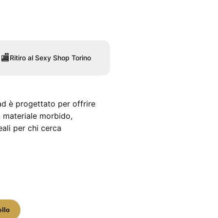
🏬
Ritiro al Sexy Shop Torino
ead è progettato per offrire
n materiale morbido,
ali per chi cerca
ello