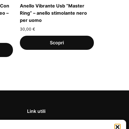
 Con
Anello Vibrante Usb “Master
eo –
Ring” – anello stimolante nero
per uomo
30,00
€
Link utili
Privacy Policy