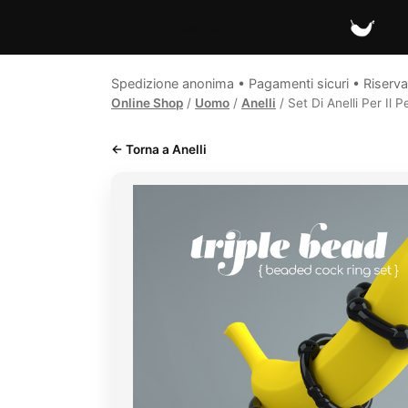
Spicy Secrets
Spedizione anonima • Pagamenti sicuri • Riserva
Online Shop
/
Uomo
/
Anelli
/ Set Di Anelli Per Il 
← Torna a Anelli