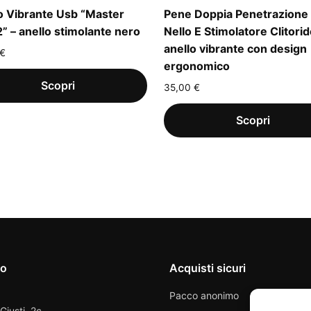
o Vibrante Usb “Master
Pene Doppia Penetrazione
2” – anello stimolante nero
Nello E Stimolatore Clitorid
anello vibrante con design
€
ergonomico
35,00
€
io
Acquisti sicuri
Pacco anonimo
 Giusti, 2c