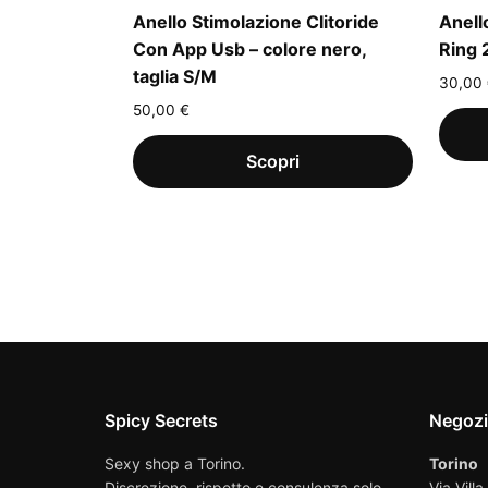
Anello Stimolazione Clitoride
Anell
Con App Usb – colore nero,
Ring 
taglia S/M
30,00
50,00
€
Spicy Secrets
Negoz
Sexy shop a Torino.
Torino
Discrezione, rispetto e consulenza solo
Via Villa