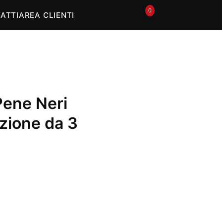
0
🛒
ATTI
AREA CLIENTI
 Pene Neri
ezione da 3