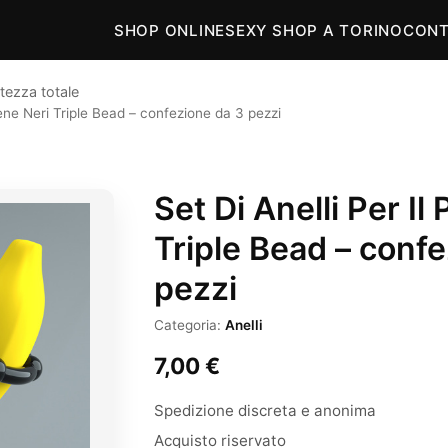
SHOP ONLINE
SEXY SHOP A TORINO
CONT
tezza totale
Pene Neri Triple Bead – confezione da 3 pezzi
Set Di Anelli Per Il
Triple Bead – conf
pezzi
Categoria:
Anelli
7,00
€
Spedizione discreta e anonima
Acquisto riservato