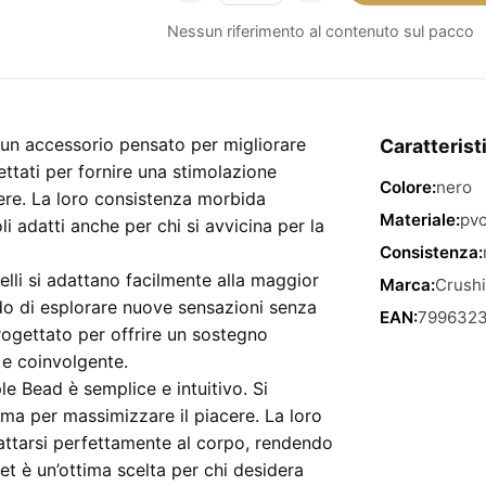
Di
Nessun riferimento al contenuto sul pacco
Anelli
Per
Il
Pene
 è un accessorio pensato per migliorare
Caratterist
Neri
ettati per fornire una stimolazione
Triple
Colore:
nero
cere. La loro consistenza morbida
Bead
Materiale:
pv
i adatti anche per chi si avvicina per la
–
Consistenza:
confezione
nelli si adattano facilmente alla maggior
Marca:
Crush
da
do di esplorare nuove sensazioni senza
EAN:
799632
3
ogettato per offrire un sostegno
pezzi
 e coinvolgente.
quantità
iple Bead è semplice e intuitivo. Si
ntima per massimizzare il piacere. La loro
attarsi perfettamente al corpo, rendendo
t è un’ottima scelta per chi desidera