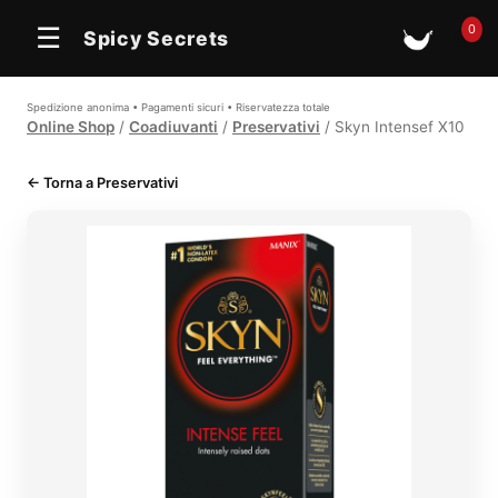
0
☰
Spicy Secrets
🛒
Spedizione anonima • Pagamenti sicuri • Riservatezza totale
Online Shop
/
Coadiuvanti
/
Preservativi
/ Skyn Intensef X10
← Torna a Preservativi