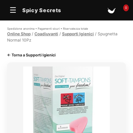
0
☰
Spicy Secrets
🛒
Spedizione anonima • Pagamenti sicuri • Riservatezza totale
Online Shop
/
Coadiuvanti
/
Supporti Igienici
/ Spugnetta
Normal 10Pz
← Torna a Supporti Igienici