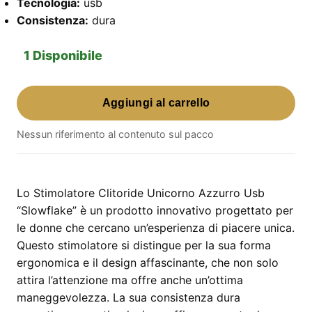
Tecnologia:
usb
Consistenza:
dura
1 Disponibile
Stimolatore
Aggiungi al carrello
Clitoride
Unicorno
Nessun riferimento al contenuto sul pacco
Azzurro
Usb
"Slowflake"
–
Lo Stimolatore Clitoride Unicorno Azzurro Usb
design
“Slowflake” è un prodotto innovativo progettato per
ergonomico
le donne che cercano un’esperienza di piacere unica.
e
Questo stimolatore si distingue per la sua forma
oscillante
ergonomica e il design affascinante, che non solo
quantità
attira l’attenzione ma offre anche un’ottima
maneggevolezza. La sua consistenza dura