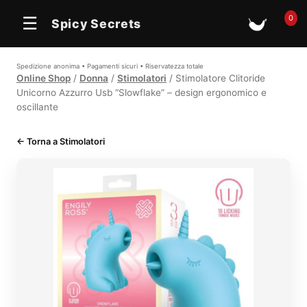
0
☰
Spicy Secrets
🛒
Spedizione anonima • Pagamenti sicuri • Riservatezza totale
Online Shop
/
Donna
/
Stimolatori
/ Stimolatore Clitoride
Unicorno Azzurro Usb “Slowflake” – design ergonomico e
oscillante
← Torna a Stimolatori