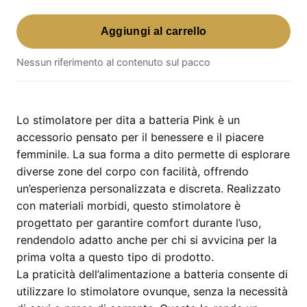
Stimolatore
Aggiungi al carrello
Per
Dita
Nessun riferimento al contenuto sul pacco
Batterie
Pink
–
forma
Lo stimolatore per dita a batteria Pink è un
a
accessorio pensato per il benessere e il piacere
dito,
femminile. La sua forma a dito permette di esplorare
colore
diverse zone del corpo con facilità, offrendo
rosa
un’esperienza personalizzata e discreta. Realizzato
quantità
con materiali morbidi, questo stimolatore è
progettato per garantire comfort durante l’uso,
rendendolo adatto anche per chi si avvicina per la
prima volta a questo tipo di prodotto.
La praticità dell’alimentazione a batteria consente di
utilizzare lo stimolatore ovunque, senza la necessità