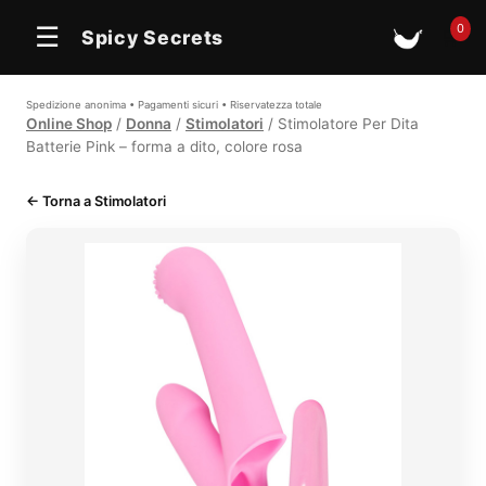
0
☰
Spicy Secrets
🛒
Spedizione anonima • Pagamenti sicuri • Riservatezza totale
Online Shop
/
Donna
/
Stimolatori
/ Stimolatore Per Dita
Batterie Pink – forma a dito, colore rosa
← Torna a Stimolatori