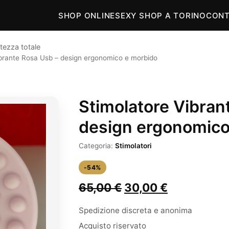
SHOP ONLINE
SEXY SHOP A TORINO
CONT
tezza totale
ibrante Rosa Usb – design ergonomico e morbido
Stimolatore Vibran
design ergonomico
Categoria:
Stimolatori
-54%
Il
Il
65,00
€
30,00
€
prezzo
prezzo
Spedizione discreta e anonima
originale
attuale
Acquisto riservato