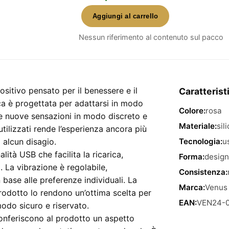
Aggiungi al carrello
Stimolatore
Vibrante
Nessun riferimento al contenuto sul pacco
Rosa
Usb
–
design
sitivo pensato per il benessere e il
Caratterist
ergonomico
a è progettata per adattarsi in modo
Colore:
rosa
e
re nuove sensazioni in modo discreto e
morbido
Materiale:
sil
tilizzati rende l’esperienza ancora più
quantità
 alcun disagio.
Tecnologia:
u
ità USB che facilita la ricarica,
Forma:
design
 La vibrazione è regolabile,
Consistenza:
 base alle preferenze individuali. La
Marca:
Venus
prodotto lo rendono un’ottima scelta per
EAN:
VEN24-
modo sicuro e riservato.
 conferiscono al prodotto un aspetto