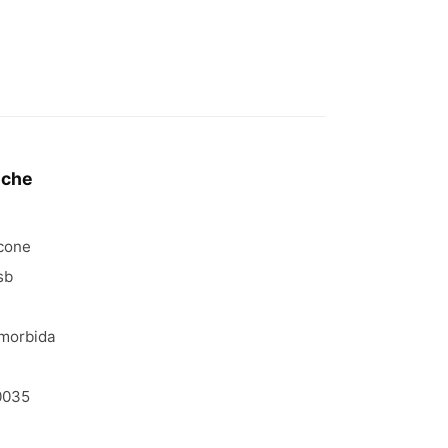
iche
icone
sb
morbida
0035