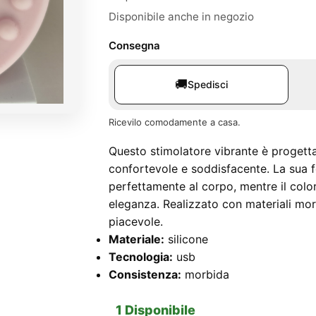
era:
è:
Disponibile anche in negozio
65,00 €.
30,00 €.
Consegna
🚚
Spedisci
Ricevilo comodamente a casa.
Questo stimolatore vibrante è progetta
confortevole e soddisfacente. La sua 
perfettamente al corpo, mentre il colo
eleganza. Realizzato con materiali morb
piacevole.
Materiale:
silicone
Tecnologia:
usb
Consistenza:
morbida
1 Disponibile