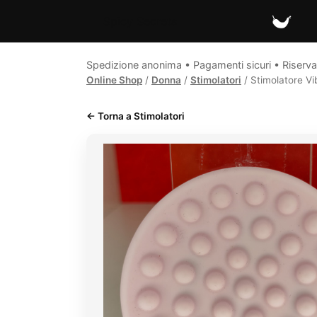
Spicy Secrets
Spedizione anonima • Pagamenti sicuri • Riserva
Online Shop
/
Donna
/
Stimolatori
/ Stimolatore V
← Torna a Stimolatori