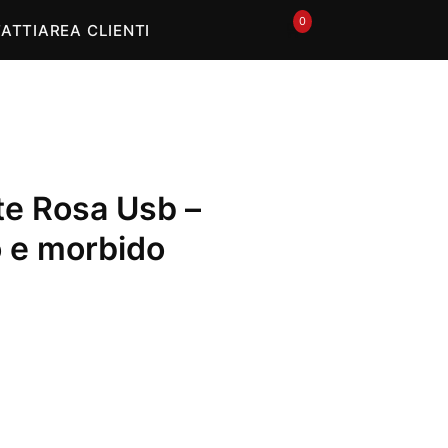
0
🛒
ATTI
AREA CLIENTI
te Rosa Usb –
 e morbido