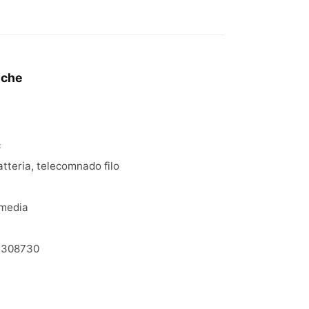
iche
c
atteria, telecomnado filo
media
2308730