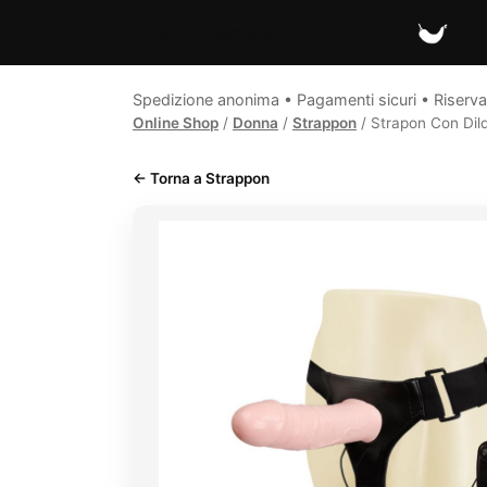
Spicy Secrets
Spedizione anonima • Pagamenti sicuri • Riserva
Online Shop
/
Donna
/
Strappon
/ Strapon Con Dil
← Torna a Strappon