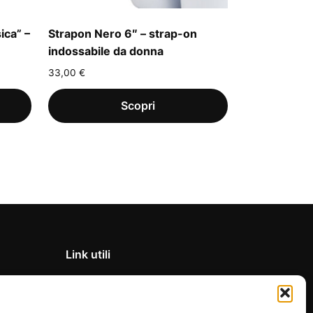
ica” –
Strapon Nero 6″ – strap-on
indossabile da donna
33,00
€
Link utili
Privacy Policy
Condizioni di vendita