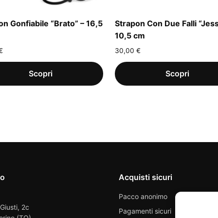
on Gonfiabile “Brato” – 16,5
Strapon Con Due Falli “Jess
10,5 cm
€
30,00
€
io
Acquisti sicuri
Pacco anonimo
 Giusti, 2c
Pagamenti sicuri
orino (TO)