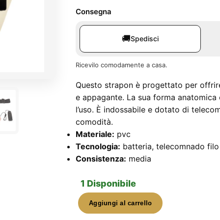
Consegna
🚚
Spedisci
Ricevilo comodamente a casa.
Questo strapon è progettato per offrir
e appagante. La sua forma anatomica e 
l’uso. È indossabile e dotato di tele
comodità.
Materiale:
pvc
Tecnologia:
batteria, telecomnado filo
Consistenza:
media
1 Disponibile
Aggiungi al carrello
Strapon