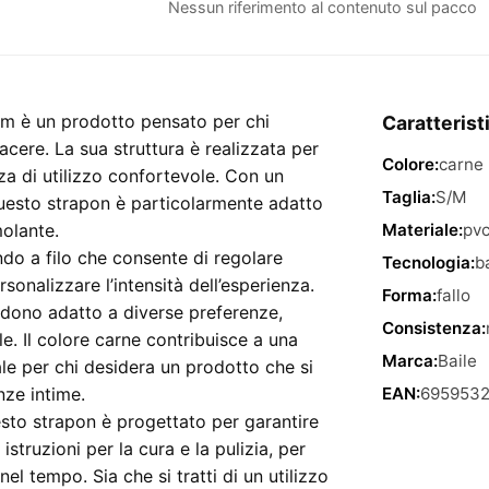
Con
Nessun riferimento al contenuto sul pacco
Dildo
Cavo
Vibrante
–
cm è un prodotto pensato per chi
Caratterist
17
cere. La sua struttura è realizzata per
Colore:
carne
cm
nza di utilizzo confortevole. Con un
quantità
Taglia:
S/M
uesto strapon è particolarmente adatto
molante.
Materiale:
pv
ndo a filo che consente di regolare
Tecnologia:
b
sonalizzare l’intensità dell’esperienza.
Forma:
fallo
ndono adatto a diverse preferenze,
Consistenza:
e. Il colore carne contribuisce a una
Marca:
Baile
le per chi desidera un prodotto che si
nze intime.
EAN:
695953
uesto strapon è progettato per garantire
struzioni per la cura e la pulizia, per
el tempo. Sia che si tratti di un utilizzo