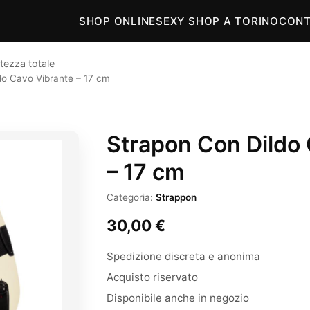
SHOP ONLINE
SEXY SHOP A TORINO
CONT
tezza totale
do Cavo Vibrante – 17 cm
Strapon Con Dildo 
– 17 cm
Categoria:
Strappon
30,00
€
Spedizione discreta e anonima
Acquisto riservato
Disponibile anche in negozio