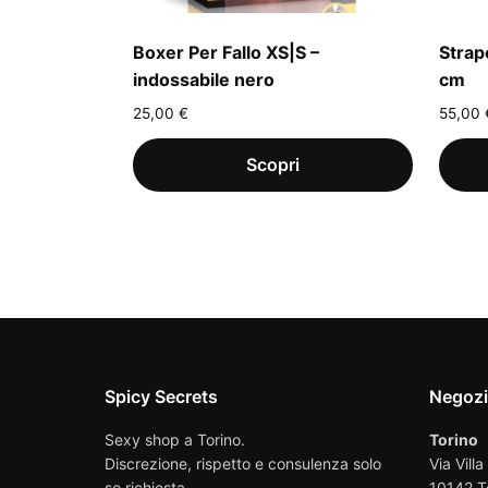
Boxer Per Fallo XS|S –
Strap
indossabile nero
cm
25,00
€
55,00
Spicy Secrets
Negoz
Sexy shop a Torino.
Torino
Discrezione, rispetto e consulenza solo
Via Villa
se richiesta.
10142 T