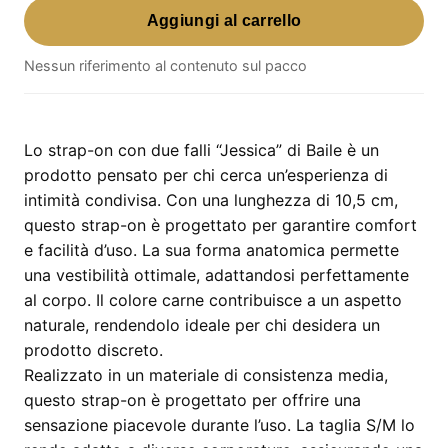
Aggiungi al carrello
Con
Due
Nessun riferimento al contenuto sul pacco
Falli
"Jessica"
–
10,5
Lo strap-on con due falli “Jessica” di Baile è un
cm
prodotto pensato per chi cerca un’esperienza di
quantità
intimità condivisa. Con una lunghezza di 10,5 cm,
questo strap-on è progettato per garantire comfort
e facilità d’uso. La sua forma anatomica permette
una vestibilità ottimale, adattandosi perfettamente
al corpo. Il colore carne contribuisce a un aspetto
naturale, rendendolo ideale per chi desidera un
prodotto discreto.
Realizzato in un materiale di consistenza media,
questo strap-on è progettato per offrire una
sensazione piacevole durante l’uso. La taglia S/M lo