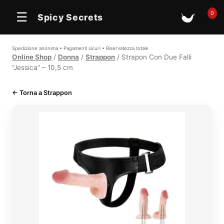
0
☰
Spicy Secrets
🛒
Spedizione anonima • Pagamenti sicuri • Riservatezza totale
Online Shop
/
Donna
/
Strappon
/ Strapon Con Due Falli
“Jessica” – 10,5 cm
← Torna a Strappon