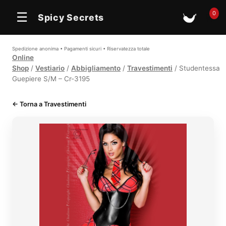
0
☰
Spicy Secrets
🛒
Spedizione anonima • Pagamenti sicuri • Riservatezza totale
Online
Shop
/
Vestiario
/
Abbigliamento
/
Travestimenti
/ Studentessa
Guepiere S/M – Cr-3195
← Torna a Travestimenti