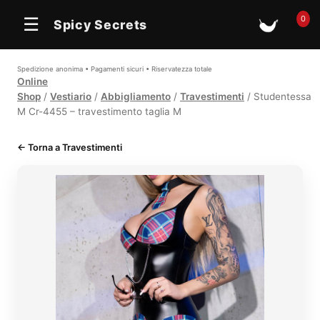
0
☰
Spicy Secrets
🛒
Spedizione anonima • Pagamenti sicuri • Riservatezza totale
Online
Shop
/
Vestiario
/
Abbigliamento
/
Travestimenti
/ Studentessa
M Cr-4455 – travestimento taglia M
← Torna a Travestimenti