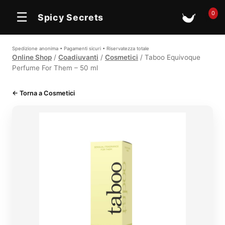
0
☰
Spicy Secrets
🛒
Spedizione anonima • Pagamenti sicuri • Riservatezza totale
Online Shop
/
Coadiuvanti
/
Cosmetici
/ Taboo Equivoque
Perfume For Them – 50 ml
← Torna a Cosmetici