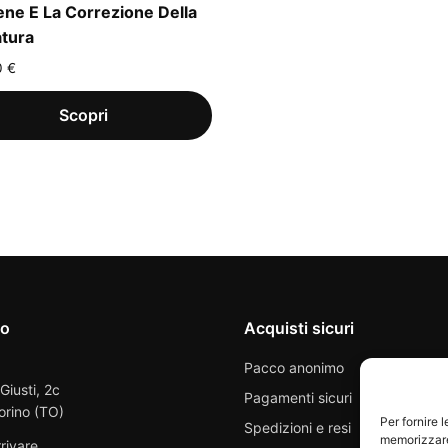
ene E La Correzione Della
tura
0
€
io
Acquisti sicuri
Pacco anonimo
 Giusti, 2c
Pagamenti sicuri
orino (TO)
Per fornire 
Spedizioni e resi
memorizzare 
rivare