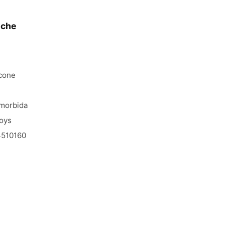
iche
icone
morbida
oys
510160