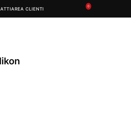
0
🛒
ATTI
AREA CLIENTI
likon