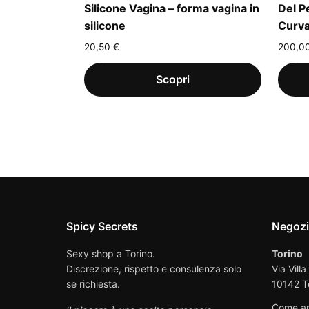
Silicone Vagina – forma vagina in
Del P
silicone
Curva
20,50
€
200,0
Spicy Secrets
Negoz
Sexy shop a Torino.
Torino
Discrezione, rispetto e consulenza solo
Via Villa
se richiesta.
10142 T
Come ar