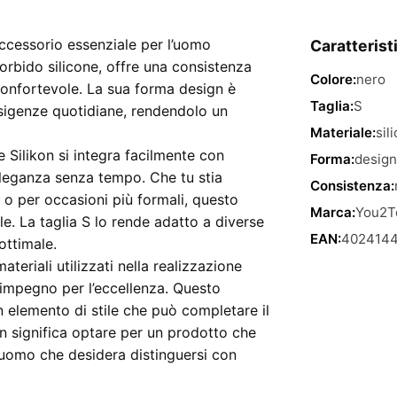
accessorio essenziale per l’uomo
Caratterist
rbido silicone, offre una consistenza
Colore:
nero
 confortevole. La sua forma design è
Taglia:
S
esigenze quotidiane, rendendolo un
Materiale:
sil
e Silikon si integra facilmente con
Forma:
design
eleganza senza tempo. Che tu stia
Consistenza:
 o per occasioni più formali, questo
Marca:
You2T
e. La taglia S lo rende adatto a diverse
EAN:
4024144
ottimale.
materiali utilizzati nella realizzazione
l’impegno per l’eccellenza. Questo
 elemento di stile che può completare il
kon significa optare per un prodotto che
l’uomo che desidera distinguersi con