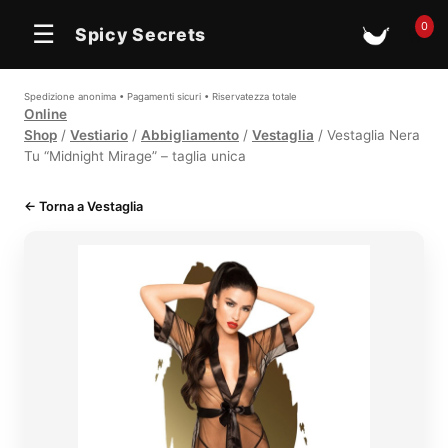
0
☰
Spicy Secrets
🛒
Spedizione anonima • Pagamenti sicuri • Riservatezza totale
Online
Shop
/
Vestiario
/
Abbigliamento
/
Vestaglia
/ Vestaglia Nera
Tu “Midnight Mirage” – taglia unica
← Torna a Vestaglia