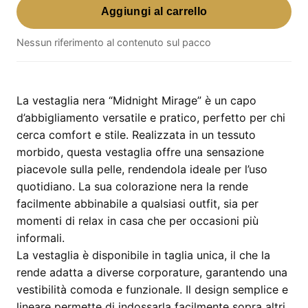
Aggiungi al carrello
Nera
Tu
Nessun riferimento al contenuto sul pacco
"Midnight
Mirage"
–
taglia
La vestaglia nera “Midnight Mirage” è un capo
unica
d’abbigliamento versatile e pratico, perfetto per chi
quantità
cerca comfort e stile. Realizzata in un tessuto
morbido, questa vestaglia offre una sensazione
piacevole sulla pelle, rendendola ideale per l’uso
quotidiano. La sua colorazione nera la rende
facilmente abbinabile a qualsiasi outfit, sia per
momenti di relax in casa che per occasioni più
informali.
La vestaglia è disponibile in taglia unica, il che la
rende adatta a diverse corporature, garantendo una
vestibilità comoda e funzionale. Il design semplice e
lineare permette di indossarla facilmente sopra altri