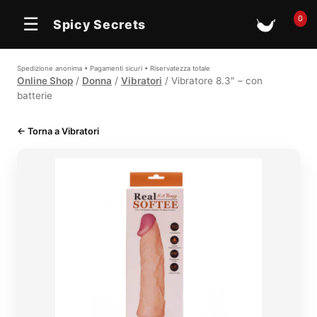
0
☰
Spicy Secrets
🛒
Spedizione anonima • Pagamenti sicuri • Riservatezza totale
Online Shop
/
Donna
/
Vibratori
/ Vibratore 8.3″ – con
batterie
← Torna a Vibratori