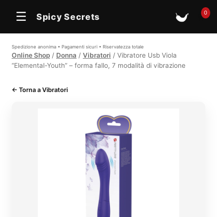
0
☰
Spicy Secrets
🛒
Spedizione anonima • Pagamenti sicuri • Riservatezza totale
Online Shop
/
Donna
/
Vibratori
/ Vibratore Usb Viola
“Elemental-Youth” – forma fallo, 7 modalità di vibrazione
← Torna a Vibratori