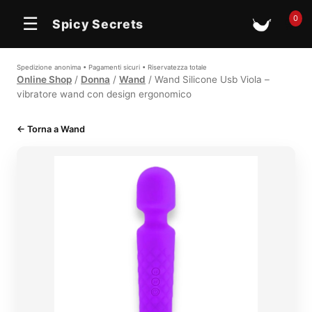
0
☰
Spicy Secrets
🛒
Spedizione anonima • Pagamenti sicuri • Riservatezza totale
Online Shop
/
Donna
/
Wand
/ Wand Silicone Usb Viola –
vibratore wand con design ergonomico
← Torna a Wand