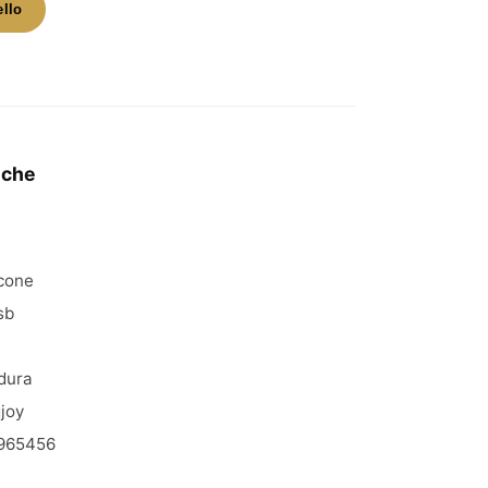
ello
iche
icone
sb
dura
joy
965456