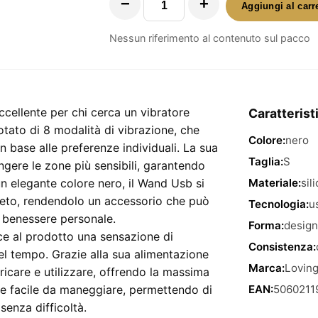
−
+
Aggiungi al carr
Wand
Usb
Nessun riferimento al contenuto sul pacco
Nero
–
vibratore
a
cellente per chi cerca un vibratore
Caratterist
forma
otato di 8 modalità di vibrazione, che
di
Colore:
nero
n base alle preferenze individuali. La sua
wand
Taglia:
S
gere le zone più sensibili, garantendo
con
un elegante colore nero, il Wand Usb si
Materiale:
sil
8
creto, rendendolo un accessorio che può
Tecnologia:
u
modalità
i benessere personale.
Forma:
design
di
ce al prodotto una sensazione di
vibrazione
Consistenza:
el tempo. Grazie alla sua alimentazione
quantità
Marca:
Loving
aricare e utilizzare, offrendo la massima
e facile da maneggiare, permettendo di
EAN:
5060211
senza difficoltà.