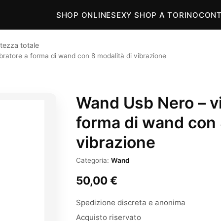
SHOP ONLINE
SEXY SHOP A TORINO
CONT
tezza totale
ratore a forma di wand con 8 modalità di vibrazione
Wand Usb Nero – vi
forma di wand con 
vibrazione
Categoria:
Wand
50,00
€
Spedizione discreta e anonima
Acquisto riservato