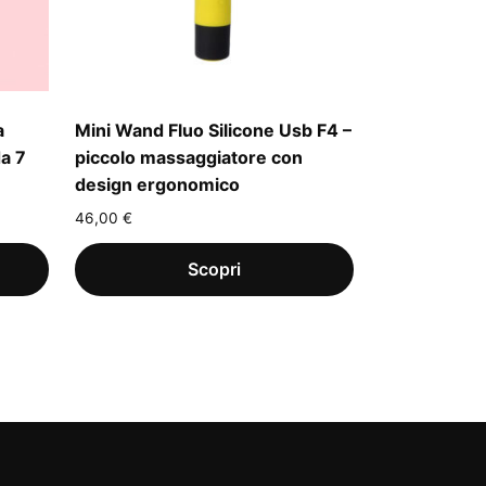
a
Mini Wand Fluo Silicone Usb F4 –
da 7
piccolo massaggiatore con
design ergonomico
46,00
€