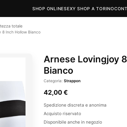
SHOP ONLINE
SEXY SHOP A TORINO
CONT
tezza totale
y 8 Inch Hollow Bianco
Arnese Lovingjoy 8
Bianco
Categoria:
Strappon
42,00
€
Spedizione discreta e anonima
Acquisto riservato
Disponibile anche in negozio