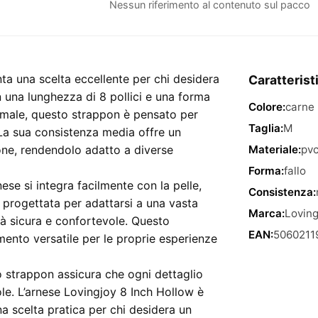
Lovingjoy
Nessun riferimento al contenuto sul pacco
8
Inch
Hollow
Bianco
ta una scelta eccellente per chi desidera
Caratterist
quantità
 una lunghezza di 8 pollici e una forma
Colore:
carne
timale, questo strappon è pensato per
Taglia:
M
. La sua consistenza media offre un
ione, rendendolo adatto a diverse
Materiale:
pv
Forma:
fallo
nese si integra facilmente con la pelle,
Consistenza:
 progettata per adattarsi a una vasta
Marca:
Loving
tà sicura e confortevole. Questo
EAN:
5060211
ento versatile per le proprie esperienze
to strappon assicura che ogni dettaglio
ole. L’arnese Lovingjoy 8 Inch Hollow è
a scelta pratica per chi desidera un