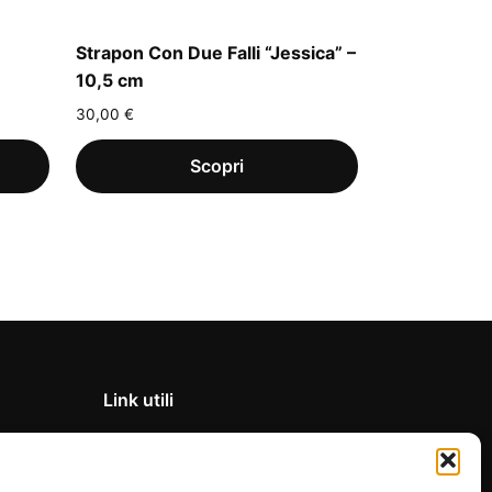
Strapon Con Due Falli “Jessica” –
10,5 cm
30,00
€
Link utili
Privacy Policy
Condizioni di vendita