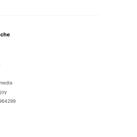
iche
c
media
joy
964299