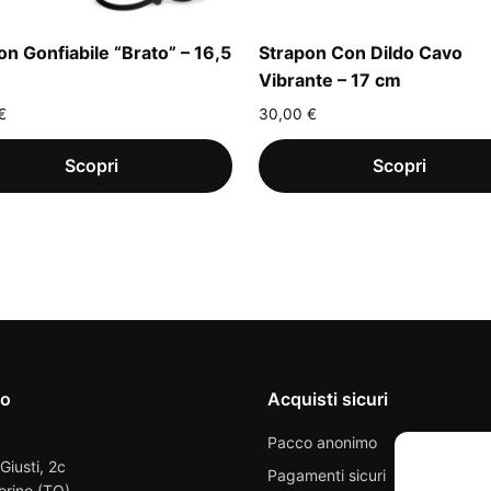
on Gonfiabile “Brato” – 16,5
Strapon Con Dildo Cavo
Vibrante – 17 cm
€
30,00
€
io
Acquisti sicuri
Pacco anonimo
 Giusti, 2c
Pagamenti sicuri
orino (TO)