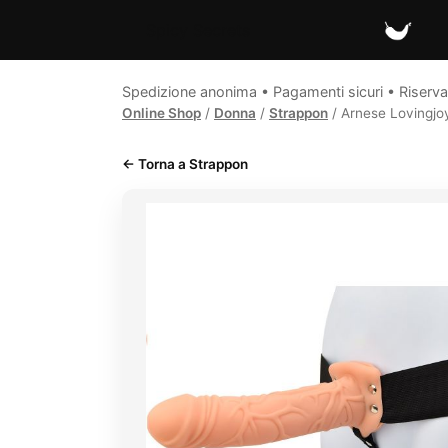
Spicy Secrets
Spedizione anonima • Pagamenti sicuri • Riserva
Online Shop
/
Donna
/
Strappon
/ Arnese Lovingjo
← Torna a Strappon