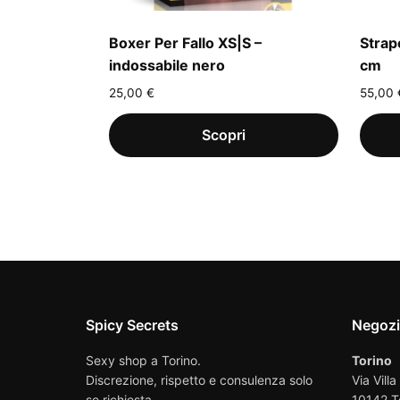
Boxer Per Fallo XS|S –
Strap
indossabile nero
cm
25,00
€
55,00
Spicy Secrets
Negoz
Sexy shop a Torino.
Torino
Discrezione, rispetto e consulenza solo
Via Villa
se richiesta.
10142 T